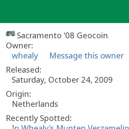
Skip
to
content
Sacramento '08 Geocoin
Owner:
whealy
Message this owner
Released:
Saturday, October 24, 2009
Origin:
Netherlands
Recently Spotted:
In Whealy's Munten Verzameli