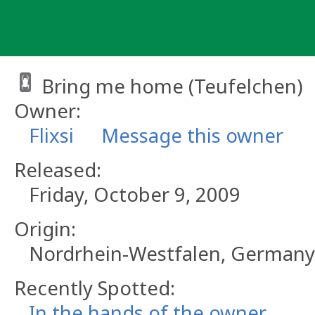
Skip
to
content
Bring me home (Teufelchen)
Owner:
Flixsi
Message this owner
Released:
Friday, October 9, 2009
Origin:
Nordrhein-Westfalen, Germany
Recently Spotted:
In the hands of the owner.