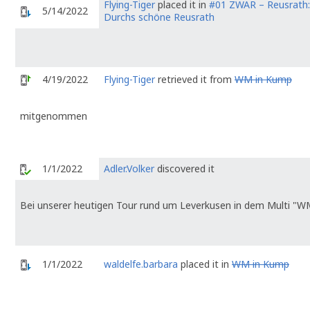
Flying-Tiger
placed it in
#01 ZWAR – Reusrath:
5/14/2022
Durchs schöne Reusrath
4/19/2022
Flying-Tiger
retrieved it from
WM in Kump
mitgenommen
1/1/2022
Adler.Volker
discovered it
Bei unserer heutigen Tour rund um Leverkusen in dem Multi "W
1/1/2022
waldelfe.barbara
placed it in
WM in Kump