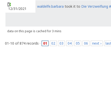
waldelfe.barbara
took it to
Die Verzweiflung 
12/31/2021
data on this page is cached for 3 mins
01-10 of 874 records ·
01
02
03
04
05
06
next ›
las