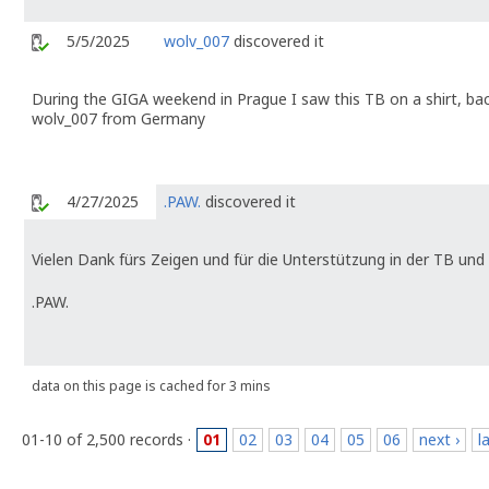
5/5/2025
wolv_007
discovered it
During the GIGA weekend in Prague I saw this TB on a shirt, bac
wolv_007 from Germany
4/27/2025
.PAW.
discovered it
Vielen Dank fürs Zeigen und für die Unterstützung in der TB und
.PAW.
data on this page is cached for 3 mins
01-10 of 2,500 records ·
01
02
03
04
05
06
next ›
l