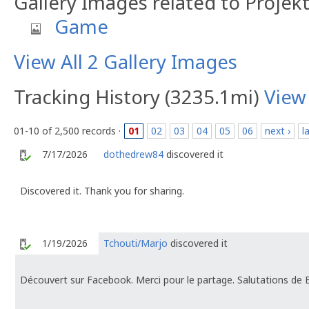
Gallery Images related to Projek
Game
View All 2 Gallery Images
Tracking History (3235.1mi)
View
01-10 of 2,500 records ·
01
02
03
04
05
06
next ›
l
7/17/2026
dothedrew84
discovered it
Discovered it. Thank you for sharing.
1/19/2026
Tchouti/Marjo
discovered it
Découvert sur Facebook. Merci pour le partage. Salutations de 