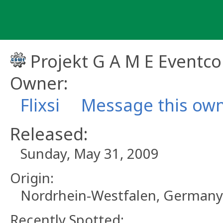
Skip
to
content
Projekt G A M E Eventco
Owner:
Flixsi
Message this ow
Released:
Sunday, May 31, 2009
Origin:
Nordrhein-Westfalen, Germany
Recently Spotted: