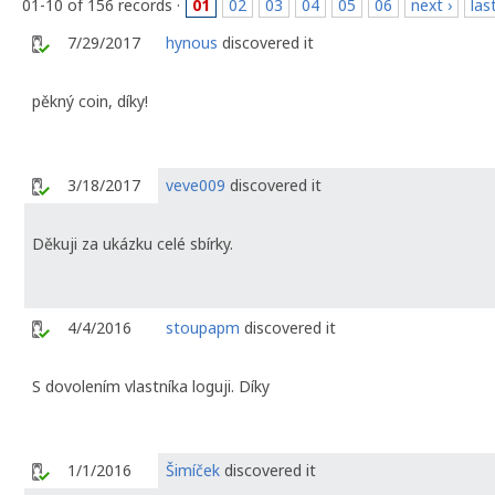
01-10 of 156 records ·
01
02
03
04
05
06
next ›
las
7/29/2017
hynous
discovered it
pěkný coin, díky!
3/18/2017
veve009
discovered it
Děkuji za ukázku celé sbírky.
4/4/2016
stoupapm
discovered it
S dovolením vlastníka loguji. Díky
1/1/2016
Šimíček
discovered it