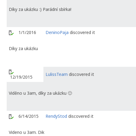
Díky za ukázku :) Parádní sbírka!
1/1/2016
DeninoPaja
discovered it
Díky za ukázku
LulissTeam
discovered it
12/19/2015
Viděno u 3am, díky za ukázku 🙂
6/14/2015
RendyStod
discovered it
Videno u 3am. Dik