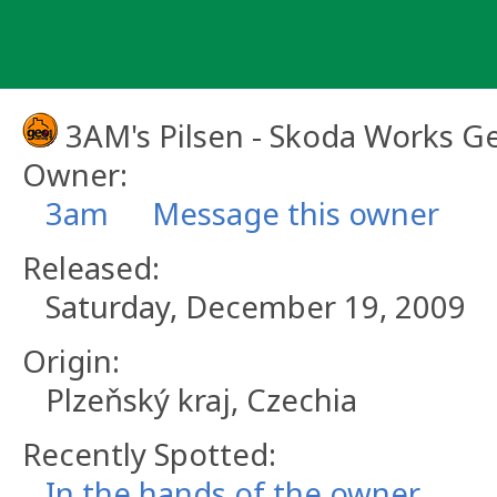
Skip
to
content
3AM's Pilsen - Skoda Works G
Owner:
3am
Message this owner
Released:
Saturday, December 19, 2009
Origin:
Plzeňský kraj, Czechia
Recently Spotted:
In the hands of the owner.