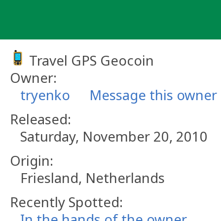
Skip
to
content
Travel GPS Geocoin
Owner:
tryenko
Message this owner
Released:
Saturday, November 20, 2010
Origin:
Friesland, Netherlands
Recently Spotted:
In the hands of the owner.