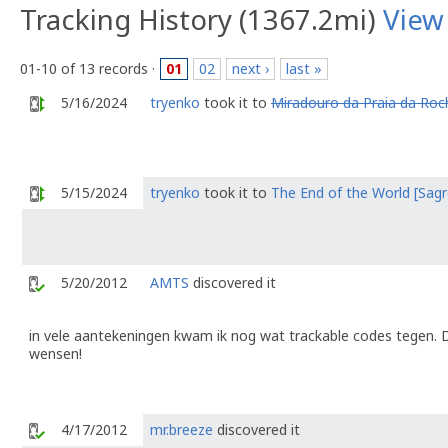
Tracking History (1367.2mi)
View
01-10 of 13 records ·
01
02
next ›
last »
5/16/2024
tryenko
took it to
Miradouro da Praia da Roc
5/15/2024
tryenko
took it to
The End of the World [Sagr
5/20/2012
AMTS
discovered it
in vele aantekeningen kwam ik nog wat trackable codes tegen. D
wensen!
4/17/2012
mr.breeze
discovered it