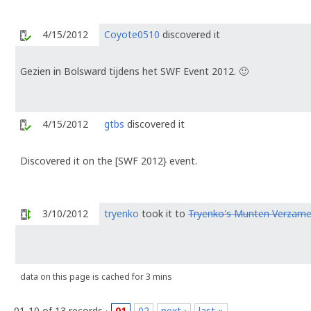
4/15/2012
Coyote0510
discovered it
Gezien in Bolsward tijdens het SWF Event 2012. 🙂
4/15/2012
gtbs
discovered it
Discovered it on the [SWF 2012} event.
3/10/2012
tryenko
took it to
Tryenko's Munten Verzame
data on this page is cached for 3 mins
01-10 of 13 records ·
01
02
next ›
last »