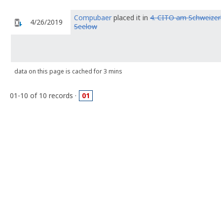
Compubaer
placed it in
4. CITO am Schweize
4/26/2019
Seelow
data on this page is cached for 3 mins
01-10 of 10 records ·
01