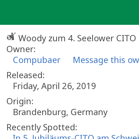
Skip
to
content
Woody zum 4. Seelower CITO
Owner:
Compubaer
Message this o
Released:
Friday, April 26, 2019
Origin:
Brandenburg, Germany
Recently Spotted:
In 5. Jubiläums-CITO am Schwe