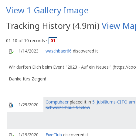
View 1 Gallery Image
Tracking History (4.9mi)
View Ma
01-10 of 10 records ·
01
1/14/2023
waschbaer66
discovered it
Wir durften Dich beim Event "2023 - Auf ein Neues!" (https://c
Danke fürs Zeigen!
Compubaer
placed it in
5. Jubiläums-CITO am
1/29/2020
Schweizerhaus Seelow
1/19/2020
FiveClub
discovered it