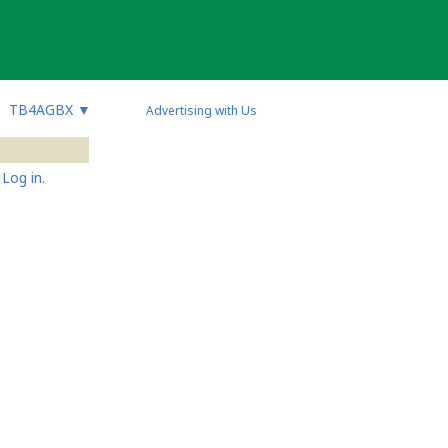
TB4AGBX
▼
Advertising with Us
Log in.