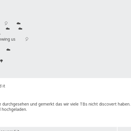
n 🎈 ☁️
 ☁️ ☁️
️
wing us 🎈
🎈 ☁️
🌳
 it
re durchgesehen und gemerkt das wir viele TBs nicht discovert habe
l hochgeladen.