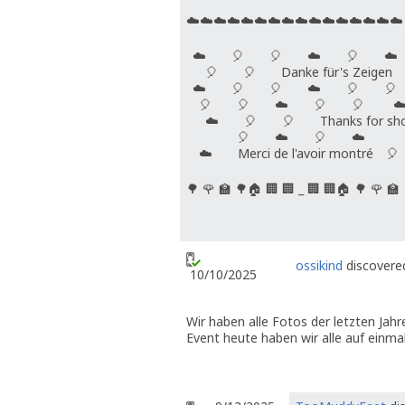
☁️☁️☁️☁️☁️☁️☁️☁️☁️☁️☁️☁️☁️☁️☁️☁️
⁣ ☁️ 🎈 🎈 ☁️ 🎈 ☁️
🎈 🎈 Danke für's Zeige
☁️ 🎈 🎈 ☁️ 🎈 🎈
🎈 🎈 ☁️ 🎈 🎈 ☁
☁️ 🎈 🎈 Thanks for sho
🎈 ☁️ 🎈 ☁️
☁️ Merci de l'avoir montré 
🌳 🌹 🏫 🌳🏠 🏢 🏢 _ 🏢 🏢🏠 🌳 🌹 🏫 
ossikind
discovered
10/10/2025
Wir haben alle Fotos der letzten Jah
Event heute haben wir alle auf einma