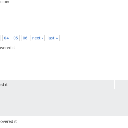
ocoin
04
05
06
next ›
last »
vered it
ed it
overed it