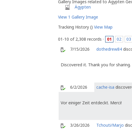
Gallery Images related to Ägypten Ge
Ägypten
View 1 Gallery Image
Tracking History ()
View Map
01-10 of 2,308 records ·
01
02
03
7/15/2026
dothedrew84
disco
Discovered it. Thank you for sharing.
6/2/2026
cache-isa
discover
Vor einiger Zeit entdeckt. Merci!
3/26/2026
Tchouti/Marjo
disc