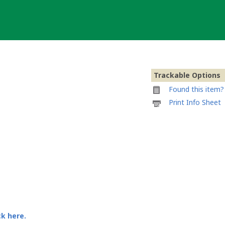
Trackable Options
Found this item? 
Printable
Print Info Sheet
information
sheet
to
attach
to
Ägypten
Geocoin
ck here.