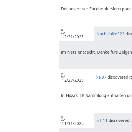
Découvert sur Facebook. Merci pour l
Nachtfalke322
dis
12/31/2025
Im Netz entdeckt. Danke fürs Zeigen
kai87
discovered it
12/27/2025
In Flixsi's TB Sammlung enthalten und
altf11
discovered i
11/11/2025