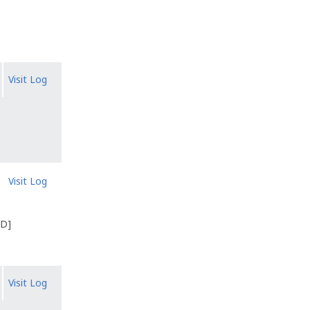
Visit Log
Visit Log
~D]
Visit Log