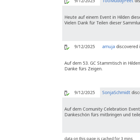
9/12/2025
TooMuddyFeet
dis
Heute auf einem Event in Hilden diese
Vielen Dank für Teilen dieser Samml
9/12/2025
amuja
discovered 
Auf dem 53. GC Stammtisch in Hilde
Danke fürs Zeigen.
9/12/2025
SonjaSchmidt
disc
Auf dem Comunity Celebration Event
Dankeschön fürs mitbringen und teile
data on this page is cached for 3 mins