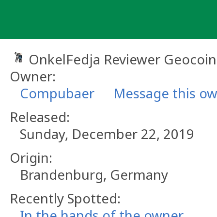
Skip
to
content
OnkelFedja Reviewer Geocoin
Owner:
Compubaer
Message this o
Released:
Sunday, December 22, 2019
Origin:
Brandenburg, Germany
Recently Spotted:
In the hands of the owner.