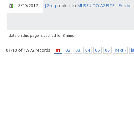
8/29/2017
J.Greg
took it to
MUSEU DO AZEITE - Freches
data on this page is cached for 3 mins
01-10 of 1,972 records ·
01
02
03
04
05
06
next ›
l