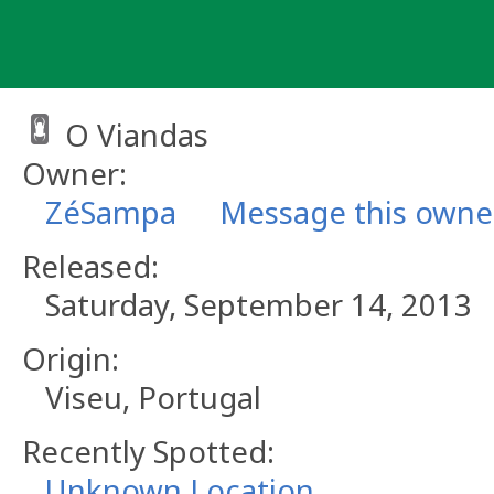
Skip
to
content
O Viandas
Owner:
ZéSampa
Message this owne
Released:
Saturday, September 14, 2013
Origin:
Viseu, Portugal
Recently Spotted:
Unknown Location