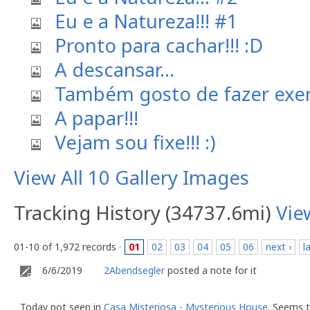
Eu e a Natureza!!! #1
Pronto para cachar!!! :D
A descansar...
Também gosto de fazer exercí
A papar!!!
Vejam sou fixe!!! :)
View All 10 Gallery Images
Tracking History (34737.6mi)
Vie
01-10 of 1,972 records ·
01
02
03
04
05
06
next ›
l
6/6/2019
2Abendsegler
posted a note for it
Today not seen in
Casa Misteriosa - Mysterious House
. Seems t