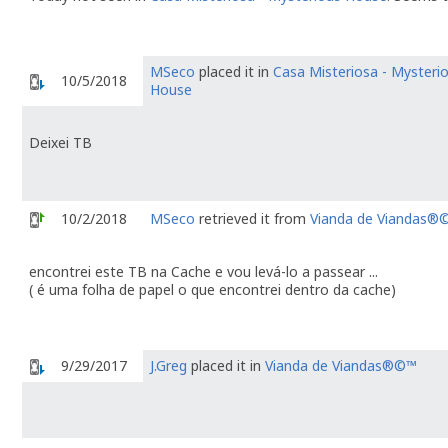
MSeco
placed it in
Casa Misteriosa - Mysteri
10/5/2018
House
Deixei TB
10/2/2018
MSeco
retrieved it from
Vianda de Viandas®
encontrei este TB na Cache e vou levá-lo a passear ...
( é uma folha de papel o que encontrei dentro da cache)
9/29/2017
J.Greg
placed it in
Vianda de Viandas®©™