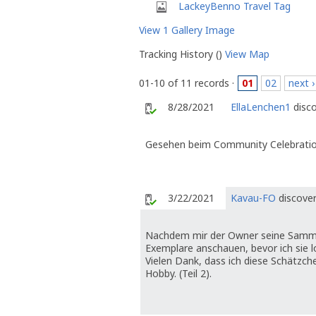
LackeyBenno Travel Tag
View 1 Gallery Image
Tracking History ()
View Map
01-10 of 11 records ·
01
02
next ›
8/28/2021
EllaLenchen1
disco
Gesehen beim Community Celebratio
3/22/2021
Kavau-FO
discover
Nachdem mir der Owner seine Sammlu
Exemplare anschauen, bevor ich sie l
Vielen Dank, dass ich diese Schätzc
Hobby. (Teil 2).