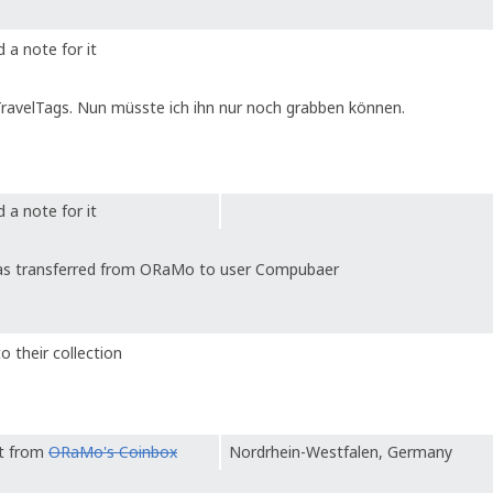
 a note for it
TravelTags. Nun müsste ich ihn nur noch grabben können.
 a note for it
s transferred from ORaMo to user Compubaer
o their collection
it from
ORaMo's Coinbox
Nordrhein-Westfalen, Germany