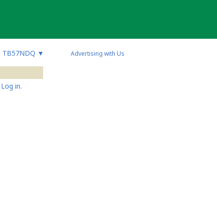
TB57NDQ
▼
Advertising with Us
Log in.