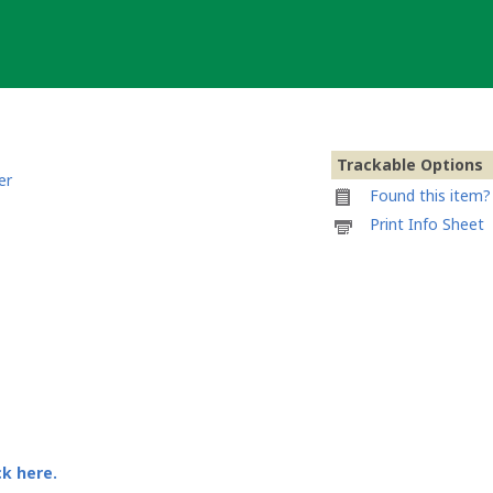
Trackable Options
er
Found this item? 
Printable
Print Info Sheet
information
sheet
to
attach
to
LackeyBenno
Travel
Tag
ck here.