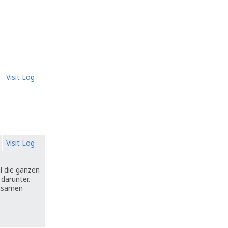
Visit Log
Visit Log
l die ganzen
darunter.
insamen