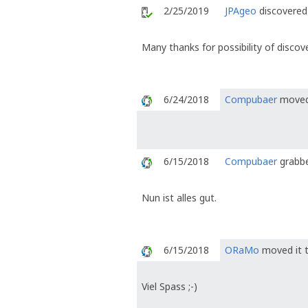
2/25/2019
JPAgeo
discovered 
Many thanks for possibility of discove
6/24/2018
Compubaer
moved 
6/15/2018
Compubaer
grabbe
Nun ist alles gut.
6/15/2018
ORaMo
moved it t
Viel Spass ;-)