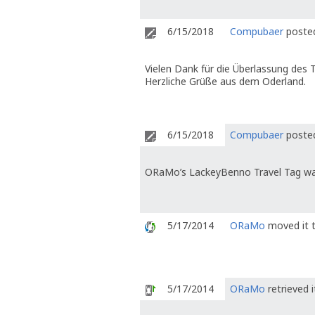
6/15/2018
Compubaer
posted
Vielen Dank für die Überlassung des 
Herzliche Grüße aus dem Oderland.
6/15/2018
Compubaer
posted
ORaMo’s LackeyBenno Travel Tag wa
5/17/2014
ORaMo
moved it t
5/17/2014
ORaMo
retrieved 