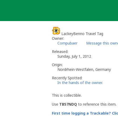
Skip
to
content
LackeyBenno Travel Tag
Owner:
Compubaer
Message this own
Released:
Sunday, July 1, 2012
Origin:
Nordrhein-Westfalen, Germany
Recently Spotted:
In the hands of the owner.
This is collectible.
Use
TB57NDQ
to reference this item.
First time logging a Trackable? Cli