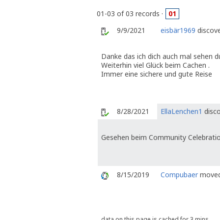
01-03 of 03 records ·
01
9/9/2021
eisbär1969
discove
Danke das ich dich auch mal sehen du
Weiterhin viel Glück beim Cachen .
Immer eine sichere und gute Reise
8/28/2021
EllaLenchen1
disco
Gesehen beim Community Celebratio
8/15/2019
Compubaer
moved 
data on this page is cached for 3 mins