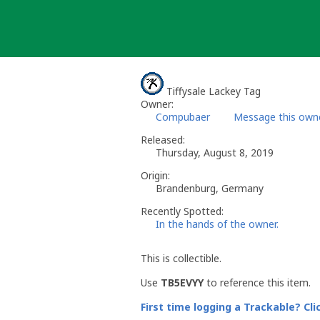
Skip
to
content
Tiffysale Lackey Tag
Owner:
Compubaer
Message this own
Released:
Thursday, August 8, 2019
Origin:
Brandenburg, Germany
Recently Spotted:
In the hands of the owner.
This is collectible.
Use
TB5EVYY
to reference this item.
First time logging a Trackable? Cli