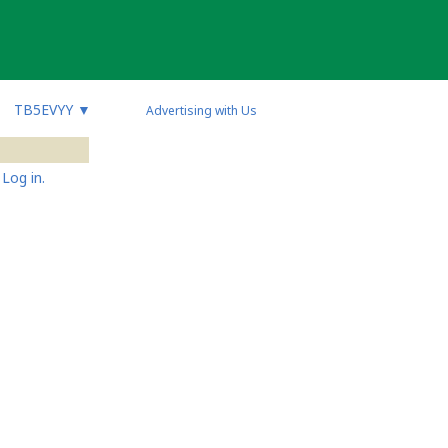
TB5EVYY
▼
Advertising with Us
Log in.