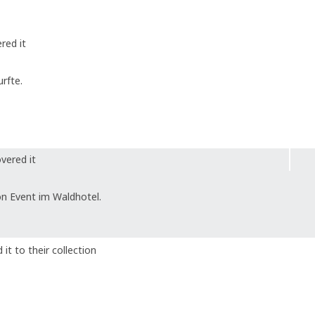
red it
rfte.
vered it
n Event im Waldhotel.
it to their collection