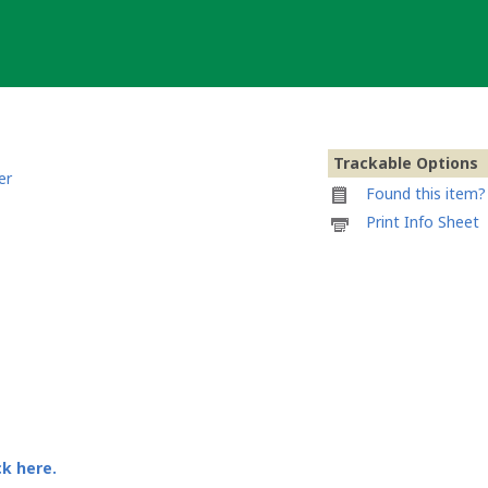
Trackable Options
er
Found this item? 
Printable
Print Info Sheet
information
sheet
to
attach
to
Tiffysale
Lackey
Tag
ck here.