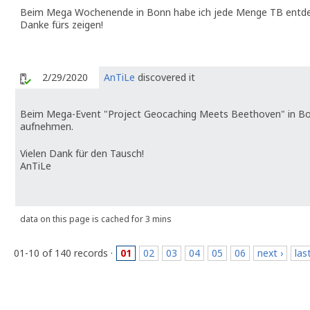
Beim Mega Wochenende in Bonn habe ich jede Menge TB entde
Danke fürs zeigen!
2/29/2020
AnTiLe
discovered it
Beim Mega-Event "Project Geocaching Meets Beethoven" in B
aufnehmen.
Vielen Dank für den Tausch!
AnTiLe
data on this page is cached for 3 mins
01-10 of 140 records ·
01
02
03
04
05
06
next ›
las