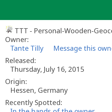
Skip
to
content
TTT - Personal-Wooden-Geoc
Owner:
Tante Tilly
Message this own
Released:
Thursday, July 16, 2015
Origin:
Hessen, Germany
Recently Spotted:
In the hands of the owner.