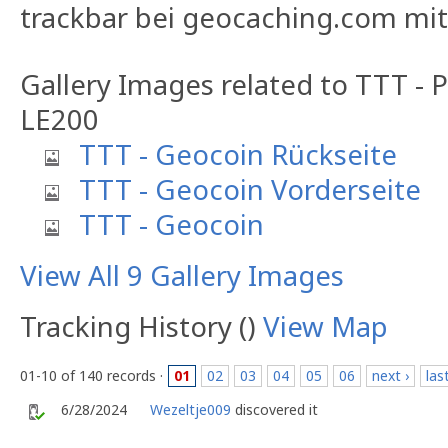
trackbar bei geocaching.com mi
Gallery Images related to TTT 
LE200
TTT - Geocoin Rückseite
TTT - Geocoin Vorderseite
TTT - Geocoin
View All 9 Gallery Images
Tracking History ()
View Map
01-10 of 140 records ·
01
02
03
04
05
06
next ›
las
6/28/2024
Wezeltje009
discovered it