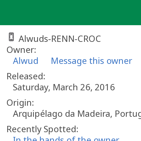
Skip
to
content
Alwuds-RENN-CROC
Owner:
Alwud
Message this owner
Released:
Saturday, March 26, 2016
Origin:
Arquipélago da Madeira, Portu
Recently Spotted:
In the hands of the owner.