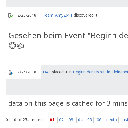
2/25/2018
Team_Amy2611
discovered it
Gesehen beim Event "Beginn der 
😊👍
2/25/2018
D48
placed it in
Beginn der Eiszeit in Kleinenb
data on this page is cached for 3 mins
01-10 of 254 records ·
01
02
03
04
05
06
next ›
las