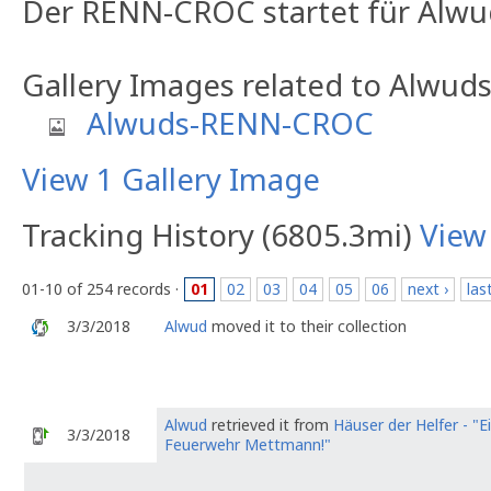
Der RENN-CROC startet für Alwud
Gallery Images related to Alwu
Alwuds-RENN-CROC
View 1 Gallery Image
Tracking History (6805.3mi)
View
01-10 of 254 records ·
01
02
03
04
05
06
next ›
las
3/3/2018
Alwud
moved it to their collection
Alwud
retrieved it from
Häuser der Helfer - "E
3/3/2018
Feuerwehr Mettmann!"