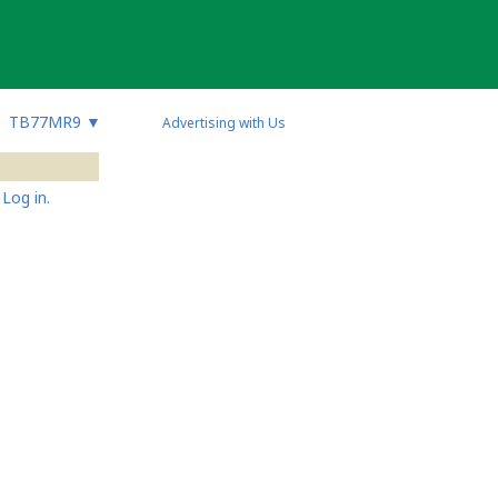
TB77MR9
▼
Advertising with Us
Log in.