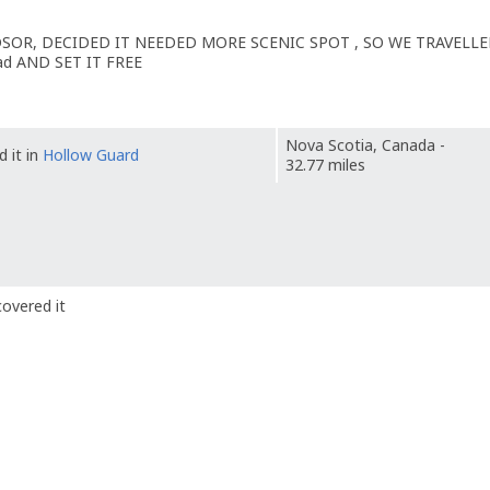
SOR, DECIDED IT NEEDED MORE SCENIC SPOT , SO WE TRAVELL
ad AND SET IT FREE
Nova Scotia, Canada -
 it in
Hollow Guard
32.77 miles
overed it