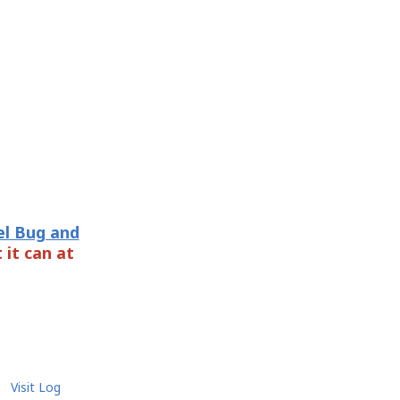
el Bug and
 it can at
Visit Log