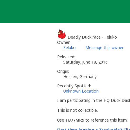
Skip
to
content
Deadly Duck race - Feluko
Owner:
Feluko
Message this owner
Released:
Saturday, June 18, 2016
Origin:
Hessen, Germany
Recently Spotted:
Unknown Location
I am participating in the HQ Duck Das
This is not collectible.
Use
TB77MR9
to reference this item.
First time logging a Trackable? Cli