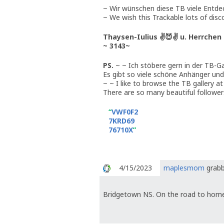
~ Wir wünschen diese TB viele Entdeck
~ We wish this Trackable lots of disc
Thaysen-Iulius ✌😈✌ u. Herrchen
~ 3143~
PS.
~ ~ Ich stöbere gern in der TB-G
Es gibt so viele schöne Anhänger und
~ ~ I like to browse the TB gallery a
There are so many beautiful follower
VWF0F2
7KRD69
76710X
4/15/2023
maplesmom
grabb
Bridgetown NS. On the road to hom