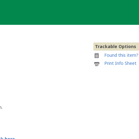
Trackable Options
Found this item? 
Printable
Print Info Sheet
information
sheet
to
attach
to
Deadly
Duck
h.
race
-
Feluko
ck here.