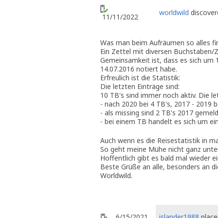
worldwild
discover
11/11/2022
Was man beim Aufräumen so alles fi
Ein Zettel mit diversen Buchstaben/
Gemeinsamkeit ist, dass es sich um 
14.07.2016 notiert habe.
Erfreulich ist die Statistik:
Die letzten Einträge sind:
10 TB's sind immer noch aktiv. Die l
- nach 2020 bei 4 TB's, 2017 - 2019 b
- als missing sind 2 TB's 2017 gemeld
- bei einem TB handelt es sich um e
Auch wenn es die Reisestatistik in m
So geht meine Mühe nicht ganz unter
Hoffentlich gibt es bald mal wieder e
Beste Grüße an alle, besonders an d
Worldwild.
6/15/2021
islander1988
placed