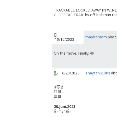
TRACKABLE LOCKED AWAY IN WIND
GLOSSCAP TRAIL by off Irishman ro
maplesmom
placed
10/10/2023
On the move. Finally. 😩
6/20/2023
Thaysen-Iulius
disc
✌😈✌
🟨🟩
🟦🟧
20.Juni.2023
👍( ͡❛ ͜ʖ ͡❛)👍