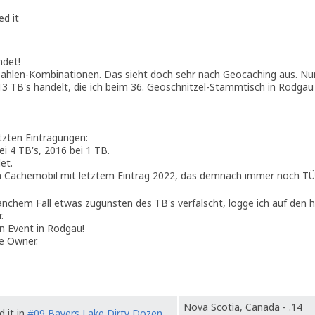
ed it
ndet!
Zahlen-Kombinationen. Das sieht doch sehr nach Geocaching aus. Nu
13 TB's handelt, die ich beim 36. Geoschnitzel-Stammtisch in Rodga
etzten Eintragungen:
ei 4 TB's, 2016 bei 1 TB.
et.
in Cachemobil mit letztem Eintrag 2022, das demnach immer noch TÜ
anchem Fall etwas zugunsten des TB's verfälscht, logge ich auf den 
.
in Event in Rodgau!
ie Owner.
Nova Scotia, Canada - .14
 it in
#09 Bayers Lake Dirty Dozen