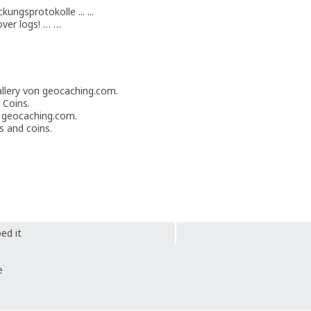
ungsprotokolle ... ...
over logs! … …
allery von geocaching.com.
 Coins.
t geocaching.com.
s and coins.
ed it
e