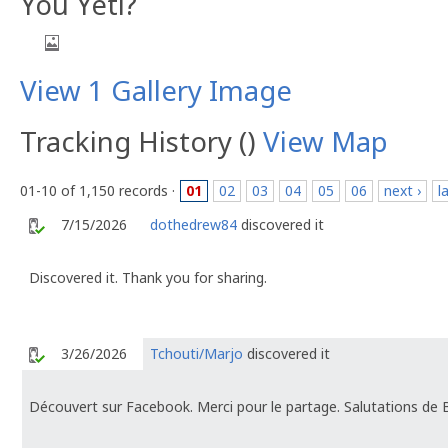
You Yeti?
View 1 Gallery Image
Tracking History ()
View Map
01-10 of 1,150 records ·
01
02
03
04
05
06
next ›
l
7/15/2026
dothedrew84
discovered it
Discovered it. Thank you for sharing.
3/26/2026
Tchouti/Marjo
discovered it
Découvert sur Facebook. Merci pour le partage. Salutations de 