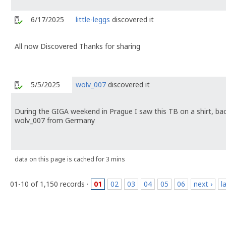
6/17/2025
little-leggs
discovered it
All now Discovered Thanks for sharing
5/5/2025
wolv_007
discovered it
During the GIGA weekend in Prague I saw this TB on a shirt, bac
wolv_007 from Germany
data on this page is cached for 3 mins
01-10 of 1,150 records ·
01
02
03
04
05
06
next ›
l