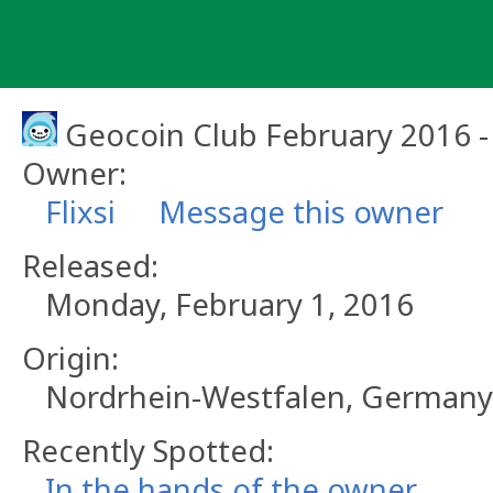
Skip
to
content
Geocoin Club February 2016 - 
Owner:
Flixsi
Message this owner
Released:
Monday, February 1, 2016
Origin:
Nordrhein-Westfalen, Germany
Recently Spotted:
In the hands of the owner.