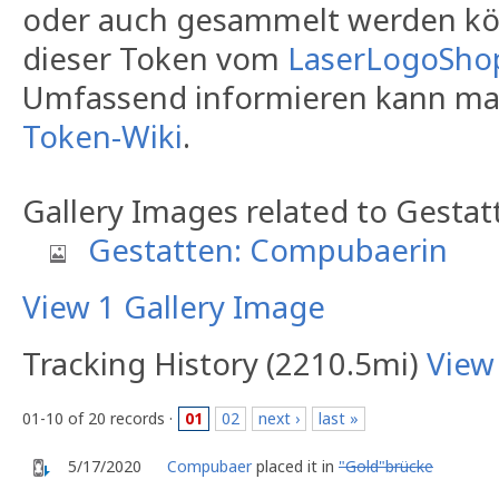
oder auch gesammelt werden kö
dieser Token vom
LaserLogoSho
Umfassend informieren kann ma
Token-Wiki
.
Gallery Images related to Gesta
Gestatten: Compubaerin
View 1 Gallery Image
Tracking History (2210.5mi)
View
01-10 of 20 records ·
01
02
next ›
last »
5/17/2020
Compubaer
placed it in
"Gold"brücke