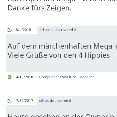
Danke fürs Zeigen.
8/4/2018
4Hippies
discovered it
Auf dem märchenhaften Mega in
Viele Grüße von den 4 Hippies
4/10/2018
Compubaer
took it to
Geocache
7/30/2017
dilkos
discovered it
Heute gesehen an der Ownerin 