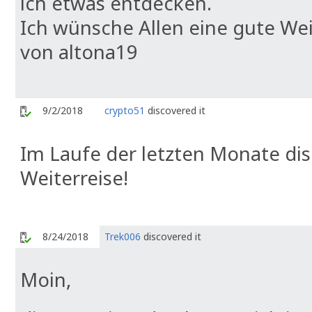
ich etwas entdecken.
Ich wünsche Allen eine gute We
von altona19
9/2/2018
crypto51
discovered it
Im Laufe der letzten Monate dis
Weiterreise!
8/24/2018
Trek006
discovered it
Moin,