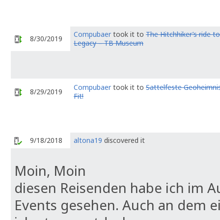
Compubaer
took it to
The Hitchhiker’s ride to
8/30/2019
Legacy – TB Museum
Compubaer
took it to
Sattelfeste Geoheimni
8/29/2019
Fit!
9/18/2018
altona19
discovered it
Moin, Moin
diesen Reisenden habe ich im A
Events gesehen. Auch an dem e