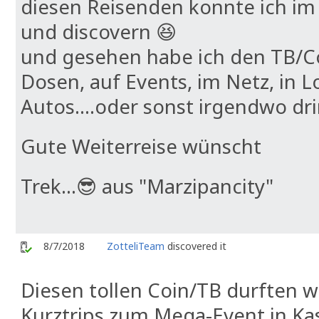
diesen Reisenden konnte ich i
und discovern 😆
und gesehen habe ich den TB/C
Dosen, auf Events, im Netz, in 
Autos....oder sonst irgendwo dr
Gute Weiterreise wünscht
Trek...😎 aus "Marzipancity"
8/7/2018
ZotteliTeam
discovered it
Diesen tollen Coin/TB durften 
Kurztrips zum Mega-Event in Ka