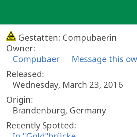
Skip
to
content
Gestatten: Compubaerin
Owner:
Compubaer
Message this o
Released:
Wednesday, March 23, 2016
Origin:
Brandenburg, Germany
Recently Spotted:
In "Gold"brücke