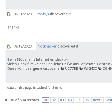
8/31/2023
raivis_s
discovered it
Thanks
8/12/2023
Nötknacker
discovered it
Beim Stöbern im Internet entdeckt👀
Vielen Dank fürs Zeigen und liebe Grüße aus Schleswig-Holstein
Diese könnt ihr gerne discovern: 🐿 UC77EB 🐿 WIG4XX 🐿 CGH
data on this page is cached for 3 mins
01-10 of 684 records ·
01
02
03
04
05
06
next ›
las