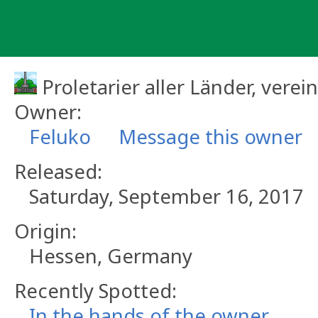
Skip
to
content
Proletarier aller Länder, verei
Owner:
Feluko
Message this owner
Released:
Saturday, September 16, 2017
Origin:
Hessen, Germany
Recently Spotted:
In the hands of the owner.