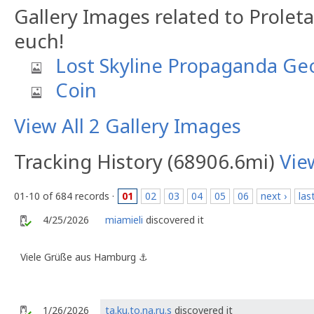
Gallery Images related to Proletar
euch!
Lost Skyline Propaganda Ge
Coin
View All 2 Gallery Images
Tracking History (68906.6mi)
Vie
01-10 of 684 records ·
01
02
03
04
05
06
next ›
las
4/25/2026
miamieli
discovered it
Viele Grüße aus Hamburg ⚓️
1/26/2026
ta.ku.to.na.ru.s
discovered it