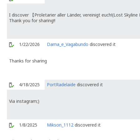
I discover 【Proletarier aller Länder, vereinigt euch!(Lost Skyl
Thank you for sharing!!
1/22/2026
Dama_e_Vagabundo
discovered it
Thanks for sharing
4/18/2025
PortRadelaide
discovered it
Via instagram;)
1/8/2025
Mikson_1112
discovered it