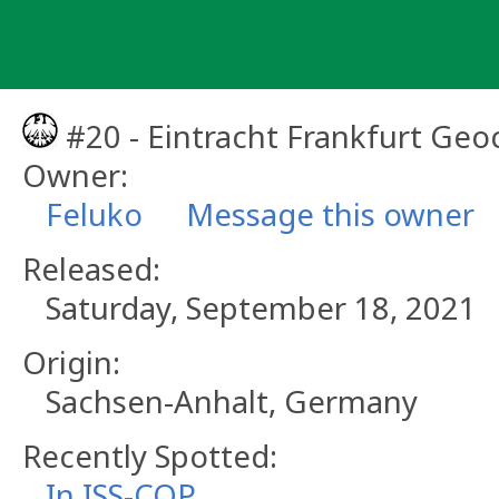
Skip
to
content
#20 - Eintracht Frankfurt Geo
Owner:
Feluko
Message this owner
Released:
Saturday, September 18, 2021
Origin:
Sachsen-Anhalt, Germany
Recently Spotted:
In ISS-COP