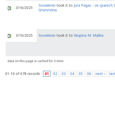
Snowlenin
took it to
Jura Pagac - ve sparech D
3/16/2025
Grünsteina
3/16/2025
Snowlenin
took it to
Skupina M. Malika
data on this page is cached for 3 mins
01-10 of 678 records ·
01
02
03
04
05
06
next ›
las