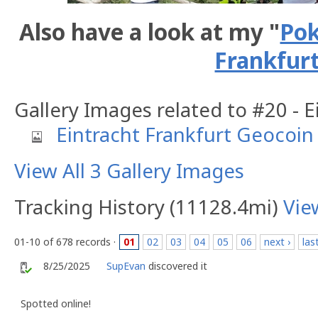
Also have a look at my "
Pok
Frankfurt
Gallery Images related to #20 - 
Eintracht Frankfurt Geocoin
View All 3 Gallery Images
Tracking History (11128.4mi)
Vie
01-10 of 678 records ·
01
02
03
04
05
06
next ›
las
8/25/2025
SupEvan
discovered it
Spotted online!