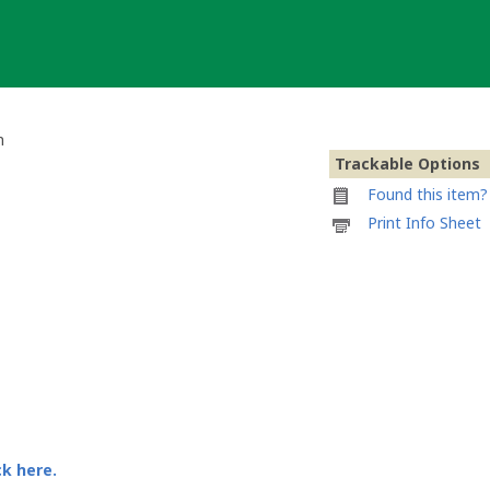
n
Trackable Options
Found this item? 
Printable
Print Info Sheet
information
sheet
to
attach
to
#04
-
Eintracht
Frankfurt
Geocoin
ck here.