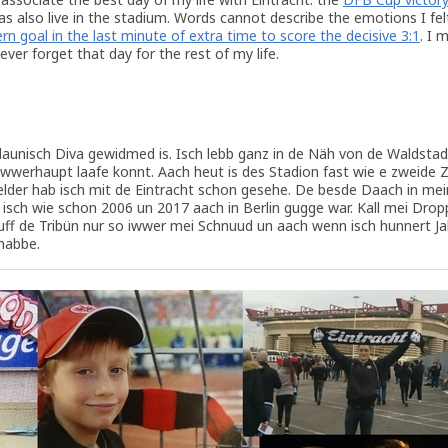
I was also live in the stadium. Words cannot describe the emotions I fel
 goal in the last minute of extra time to score the decisive 3:1
. I 
ever forget that day for the rest of my life.
 launisch Diva gewidmed is. Isch lebb ganz in de Näh von de Waldstad
wwerhaupt laafe konnt. Aach heut is des Stadion fast wie e zweide 
lder hab isch mit de Eintracht schon gesehe. De besde Daach in me
isch wie schon 2006 un 2017 aach in Berlin gugge war. Kall mei Drop
uff de Tribün nur so iwwer mei Schnuud un aach wenn isch hunnert Ja
habbe.