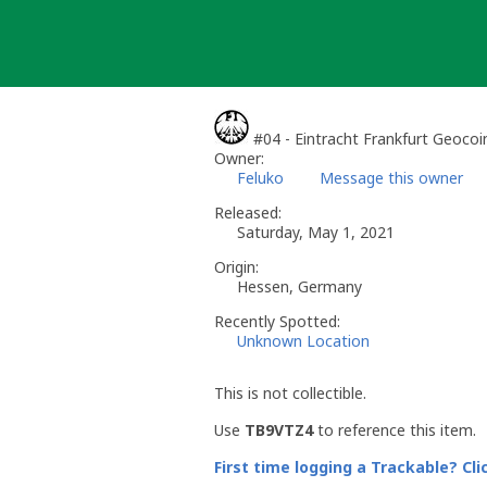
Skip
to
content
#04 - Eintracht Frankfurt Geocoi
Owner:
Feluko
Message this owner
Released:
Saturday, May 1, 2021
Origin:
Hessen, Germany
Recently Spotted:
Unknown Location
This is not collectible.
Use
TB9VTZ4
to reference this item.
First time logging a Trackable? Cli