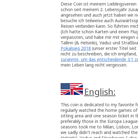
Diese Coin ist meinem Lieblingsverein
schon seit meinem 2. Lebensjahr zus
angesehen und auch jetzt haben wir n
besuche ich teilweise auch Auswärtssp
Reisen verbinden kann. So führten mic
(Ich hatte schon Karten und einen Flu
verpassten, und habe mir mit einigen a
Tallinn (& Helsinki), Vaduz und Straß
Pokalsieg 2018
(unser erster Titel seit
nicht zu beschreiben, die ich empfand
zurannte, um das entscheidende 3:1 zu
mein Leben lang nicht vergessen.
English:
This coin is dedicated to my favorite f
regularly watched the home games of th
sitting area and one season ticket in
preferably those in the Europa League
seasons took me to Milan, Lisbon, Lond
we sadly didn't reach and watched the
Helsinki), Vaduz and Strasbourg. I also