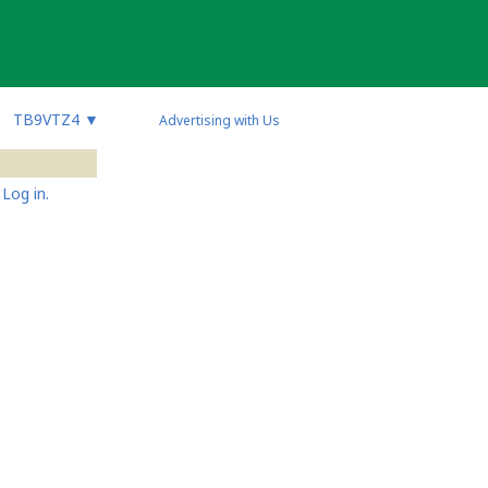
TB9VTZ4
▼
Advertising with Us
Log in.