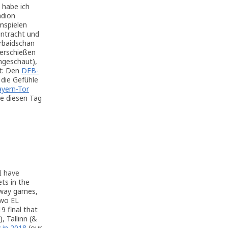
 habe ich
adion
mspielen
intracht und
erbaidschan
terschießen
angeschaut),
ht: Den
DFB-
 die Gefühle
ayern-Tor
e diesen Tag
 I have
ts in the
 away games,
two EL
9 final that
 Tallinn (&
 in 2018
(our