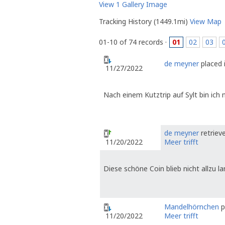
View 1 Gallery Image
Tracking History (1449.1mi)
View Map
01-10 of 74 records ·
01
02
03
de meyner
placed i
11/27/2022
Nach einem Kutztrip auf Sylt bin ich 
de meyner
retriev
Meer trifft
11/20/2022
Diese schöne Coin blieb nicht allzu la
Mandelhörnchen
p
Meer trifft
11/20/2022