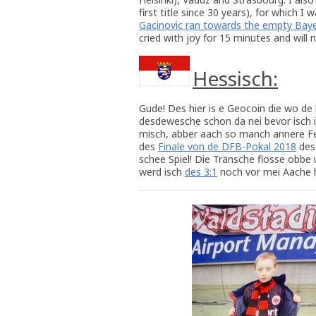
first title since 30 years), for which 
Gacinovic ran towards the empty Bayern
cried with joy for 15 minutes and will n
Hessisch:
Gude! Des hier is e Geocoin die wo de
desdewesche schon da nei bevor isch i
misch, abber aach so manch annere Fe
des
Finale von de DFB-Pokal 2018
des 
schee Spiel! Die Tränsche flosse obbe 
werd isch
des 3:1
noch vor mei Aache 