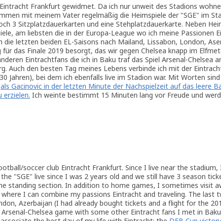
 Eintracht Frankfurt gewidmet. Da ich nur unweit des Stadions wohne
ammen mit meinem Vater regelmäßig die Heimspiele der "SGE" im St
och 3 Sitzplatzdauerkarten und eine Stehplatzdauerkarte. Neben Hei
iele, am liebsten die in der Europa-League wo ich meine Passionen E
h die letzten beiden EL-Saisons nach Mailand, Lissabon, London, As
g für das Finale 2019 besorgt, das wir gegen Chelsea knapp im Elfme
nderen Eintrachtfans die ich in Baku traf das Spiel Arsenal-Chelsea 
burg. Auch den besten Tag meines Lebens verbinde ich mit der Eintrac
 30 Jahren), bei dem ich ebenfalls live im Stadion war. Mit Worten sind
,
als Gacinovic in der letzten Minute der Nachspielzeit auf das leere B
 erzielen.
Ich weinte bestimmt 15 Minuten lang vor Freude und werd
ootball/soccer club Eintracht Frankfurt. Since I live near the stadium,
e "SGE" live since I was 2 years old and we still have 3 season ticke
 the standing section. In addition to home games, I sometimes visit
 where I can combine my passions Eintracht and traveling. The last 
on, Azerbaijan (I had already bought tickets and a flight for the 201
 Arsenal-Chelsea game with some other Eintracht fans I met in Baku),
 associate the best day of my life with Eintracht: the
DFB Cup victory