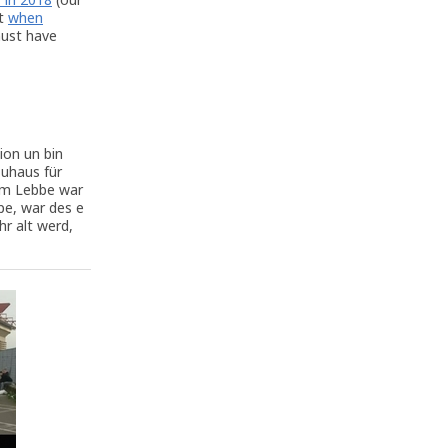
t
when
must have
ion un bin
Zuhaus für
im Lebbe war
pe, war des e
hr alt werd,