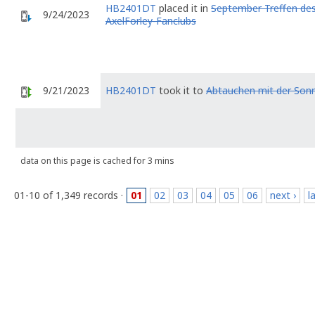
HB2401DT
placed it in
September Treffen de
9/24/2023
AxelForley-Fanclubs
9/21/2023
HB2401DT
took it to
Abtauchen mit der Son
data on this page is cached for 3 mins
01-10 of 1,349 records ·
01
02
03
04
05
06
next ›
l