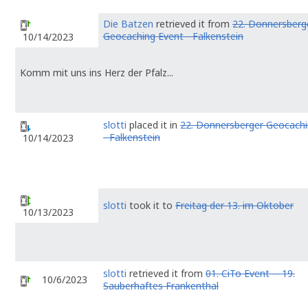
Die Batzen
retrieved it from
22. Donnersberg
Geocaching Event - Falkenstein
10/14/2023
Komm mit uns ins Herz der Pfalz...
slotti
placed it in
22. Donnersberger Geocachi
- Falkenstein
10/14/2023
slotti
took it to
Freitag der 13. im Oktober
10/13/2023
slotti
retrieved it from
01. CiTo Event -- 19.
10/6/2023
Sauberhaftes Frankenthal