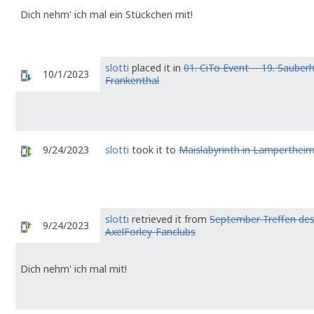
Dich nehm' ich mal ein Stückchen mit!
slotti
placed it in
01. CiTo Event -- 19. Sauber
10/1/2023
Frankenthal
9/24/2023
slotti
took it to
Maislabyrinth in Lamperthei
slotti
retrieved it from
September Treffen de
9/24/2023
AxelForley-Fanclubs
Dich nehm' ich mal mit!