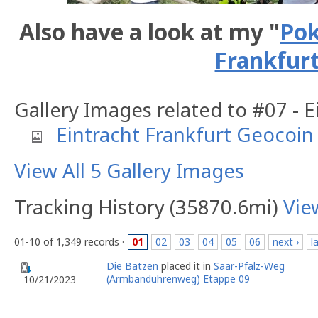
Also have a look at my "
Pok
Frankfurt
Gallery Images related to #07 - 
Eintracht Frankfurt Geocoin
View All 5 Gallery Images
Tracking History (35870.6mi)
Vie
01-10 of 1,349 records ·
01
02
03
04
05
06
next ›
l
Die Batzen
placed it in
Saar-Pfalz-Weg
(Armbanduhrenweg) Etappe 09
10/21/2023