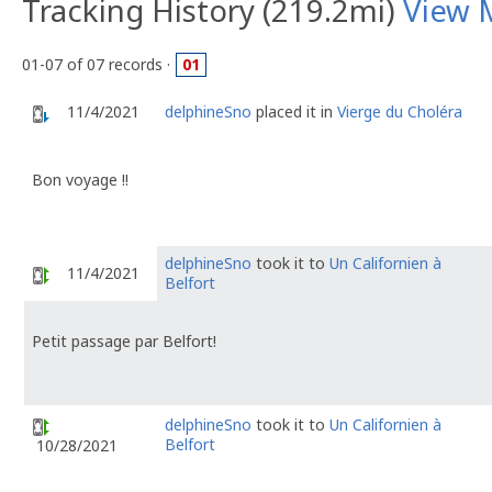
Tracking History (219.2mi)
View 
01-07 of 07 records ·
01
11/4/2021
delphineSno
placed it in
Vierge du Choléra
Bon voyage !!
delphineSno
took it to
Un Californien à
11/4/2021
Belfort
Petit passage par Belfort!
delphineSno
took it to
Un Californien à
Belfort
10/28/2021