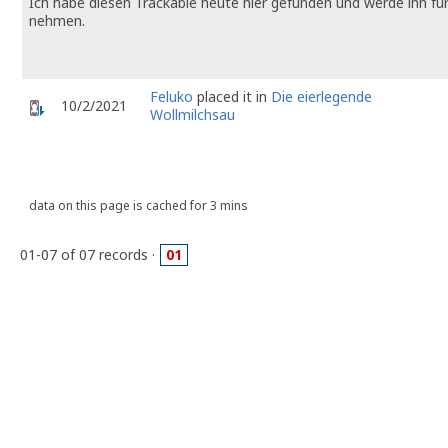
Ich habe diesen Trackable heute hier gefunden und werde ihn für
nehmen.
Feluko
placed it in
Die eierlegende
10/2/2021
Wollmilchsau
data on this page is cached for 3 mins
01-07 of 07 records ·
01