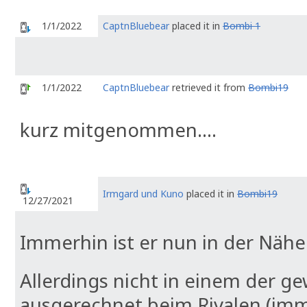
1/1/2022
CaptnBluebear
placed it in
Bombi 1
1/1/2022
CaptnBluebear
retrieved it from
Bombi19
kurz mitgenommen....
Irmgard und Kuno
placed it in
Bombi19
12/27/2021
Immerhin ist er nun in der Nähe
Allerdings nicht in einem der 
ausgerechnet beim Rivalen (imm