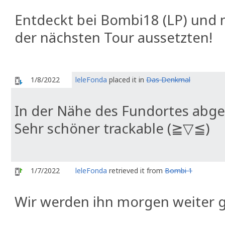
Entdeckt bei Bombi18 (LP) un
der nächsten Tour aussetzten!
1/8/2022
leleFonda
placed it in
Das Denkmal
In der Nähe des Fundortes abgel
Sehr schöner trackable (≧▽≦)
1/7/2022
leleFonda
retrieved it from
Bombi 1
Wir werden ihn morgen weiter 