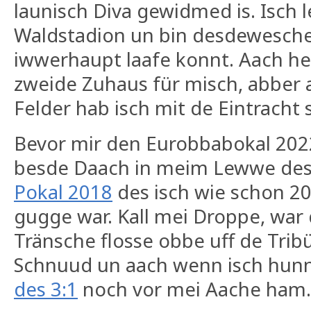
launisch Diva gewidmed is. Isch 
Waldstadion un bin desdewesche 
iwwerhaupt laafe konnt. Aach heu
zweide Zuhaus für misch, abber
Felder hab isch mit de Eintracht
Bevor mir den Eurobbabokal 20
besde Daach in meim Lewwe de
Pokal 2018
des isch wie schon 20
gugge war. Kall mei Droppe, war 
Tränsche flosse obbe uff de Trib
Schnuud un aach wenn isch hunne
des 3:1
noch vor mei Aache ham.