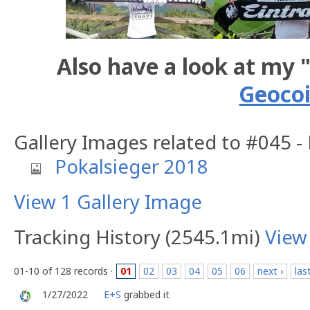
Also have a look at my 
Geoco
Gallery Images related to #045 -
Pokalsieger 2018
View 1 Gallery Image
Tracking History (2545.1mi)
View
01-10 of 128 records ·
01
02
03
04
05
06
next ›
las
1/27/2022
E+S
grabbed it