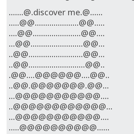
.......@.discover me.@......
.....@@.....................@@.....
....@@.......................@@....
...@@.........................@@...
..@@..........................@@...
..@@...........................@@..
.@@....@@@@@@....@@..
..@@.@@@@@@@.@@...
...@@@@@@@@@@@....
..@@@@@@@@@@@@...
...@@@@@@@@@@@....
.....@@@@@@@@@@......