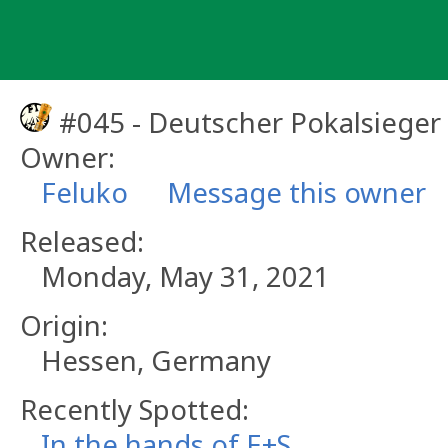
Skip
to
content
#045 - Deutscher Pokalsieger
Owner:
Feluko
Message this owner
Released:
Monday, May 31, 2021
Origin:
Hessen, Germany
Recently Spotted:
In the hands of E+S.