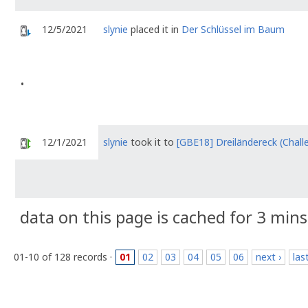
12/5/2021
slynie
placed it in
Der Schlüssel im Baum
.
12/1/2021
slynie
took it to
[GBE18] Dreiländereck (Chall
data on this page is cached for 3 mins
01-10 of 128 records ·
01
02
03
04
05
06
next ›
las