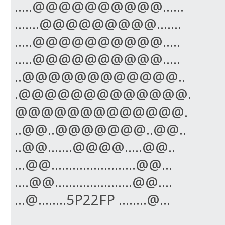
.....@@@@@@@@@@......
.......@@@@@@@@@.......
.....@@@@@@@@@@.....
.....@@@@@@@@@@.....
..@@@@@@@@@@@@..
.@@@@@@@@@@@@@.
@@@@@@@@@@@@@.
..@@..@@@@@@@..@@..
..@@.......@@@@.....@@..
...@@........................@@...
....@@......................@@....
...@........5P22FP ........@...