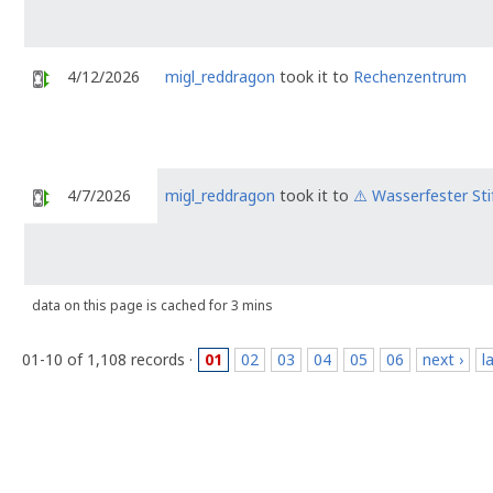
4/12/2026
migl_reddragon
took it to
Rechenzentrum
4/7/2026
migl_reddragon
took it to
⚠️ Wasserfester Sti
data on this page is cached for 3 mins
01-10 of 1,108 records ·
01
02
03
04
05
06
next ›
l