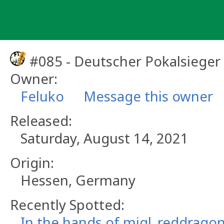
Skip
to
content
#085 - Deutscher Pokalsieger
Owner:
Feluko
Message this owner
Released:
Saturday, August 14, 2021
Origin:
Hessen, Germany
Recently Spotted:
In the hands of migl_reddragon