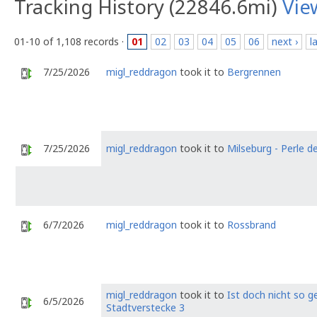
Tracking History (22846.6mi)
Vie
01-10 of 1,108 records ·
01
02
03
04
05
06
next ›
l
7/25/2026
migl_reddragon
took it to
Bergrennen
7/25/2026
migl_reddragon
took it to
Milseburg - Perle d
6/7/2026
migl_reddragon
took it to
Rossbrand
migl_reddragon
took it to
Ist doch nicht so g
6/5/2026
Stadtverstecke 3