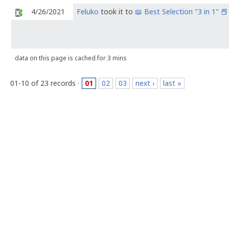
4/26/2021
Feluko
took it to
📖 Best Selection "3 in 1" 📕
data on this page is cached for 3 mins
01-10 of 23 records ·
01
02
03
next ›
last »