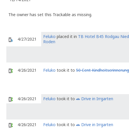
The owner has set this Trackable as missing.
Feluko
placed it in
TB Hotel B45 Rodgau Nied
4/27/2021
Roden
4/26/2021
Feluko
took it to
50 Cent Kindheitserinnerung
4/26/2021
Feluko
took it to
🚗 Drive in Irrgarten
4/26/2021
Feluko
took it to
🚗 Drive in Irrgarten