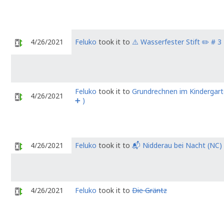
4/26/2021
Feluko
took it to
⚠️ Wasserfester Stift ✏️ # 3
Feluko
took it to
Grundrechnen im Kindergart
4/26/2021
➕ )
4/26/2021
Feluko
took it to
📬 Nidderau bei Nacht (NC) 
4/26/2021
Feluko
took it to
Die Gräntz