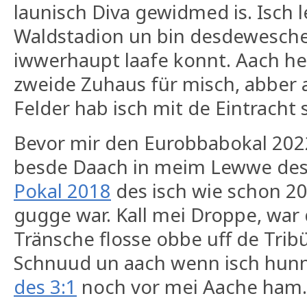
launisch Diva gewidmed is. Isch 
Waldstadion un bin desdewesche 
iwwerhaupt laafe konnt. Aach heu
zweide Zuhaus für misch, abber
Felder hab isch mit de Eintracht
Bevor mir den Eurobbabokal 20
besde Daach in meim Lewwe de
Pokal 2018
des isch wie schon 20
gugge war. Kall mei Droppe, war 
Tränsche flosse obbe uff de Trib
Schnuud un aach wenn isch hunne
des 3:1
noch vor mei Aache ham.