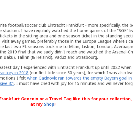
ite football/soccer club Eintracht Frankfurt - more specifically, the b
 the stadium, I have regularly watched the home games of the "SGE" li
tickets in the sitting area and one season ticket in the standing secti
visit away games, preferably those in the Europa League where I c
The last two EL seasons took me to Milan, Lisbon, London, Azerbaijan
r the 2019 final that we sadly didn't reach and watched the Arsenal-
n Baku), Tallinn (& Helsinki), Vaduz and Strasbourg.
atest day I experienced with Eintracht Frankfurt up until 2022 whe
victory in 2018
(our first title since 30 years), for which I was also liv
otions I felt
when Gacinovic ran towards the empty Bayern goal in 
sive 3:1
. I must have cried with joy for 15 minutes and will never for
rankfurt Geocoin or a Travel Tag like this for your collection,
at my
Shop
!