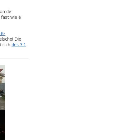
von de
fast wie e
FB-
elsche! Die
d isch
des 3:1