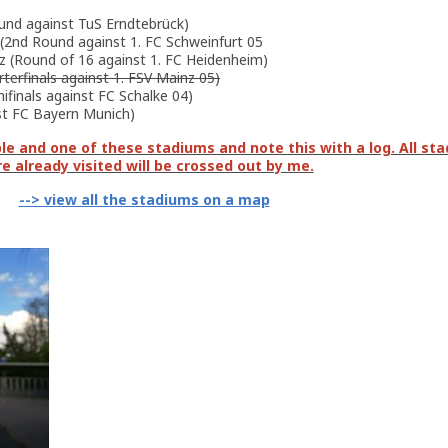
und against TuS Erndtebrück)
 (2nd Round against 1. FC Schweinfurt 05
nz (Round of 16 against 1. FC Heidenheim)
terfinals against 1. FSV Mainz 05)
ifinals against FC Schalke 04)
nst FC Bayern Munich)
e and one of these stadiums and note this with a log. All st
e already visited will be crossed out by me.
--> view all the stadiums on a map