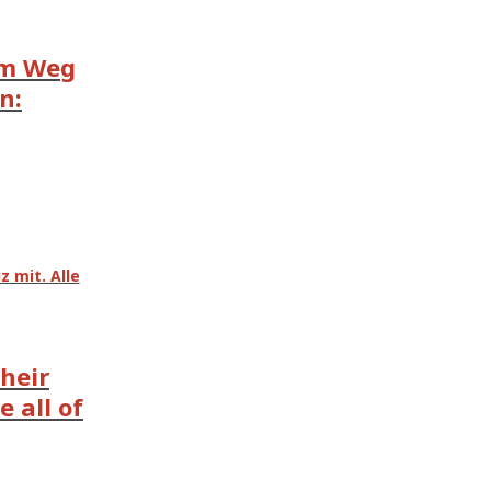
em Weg
n:
 mit. Alle
their
 all of