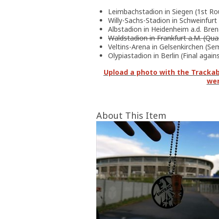
Leimbachstadion in Siegen (1st Ro
Willy-Sachs-Stadion in Schweinfurt
Albstadion in Heidenheim a.d. Bre
Waldstadion in Frankfurt a.M. (Quar
Veltins-Arena in Gelsenkirchen (Sem
Olypiastadion in Berlin (Final agai
Upload a photo with the Trackabl
wer
About This Item