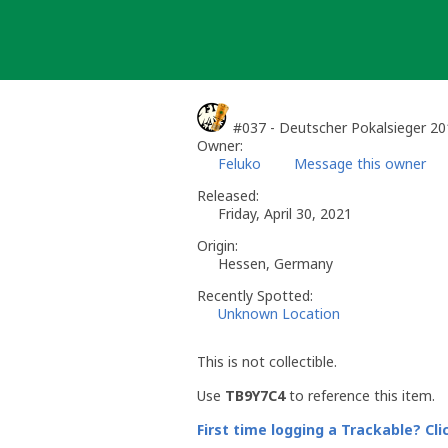
Skip
to
content
#037 - Deutscher Pokalsieger 2
Owner:
Feluko
Message this owner
Released:
Friday, April 30, 2021
Origin:
Hessen, Germany
Recently Spotted:
Unknown Location
This is not collectible.
Use
TB9Y7C4
to reference this item.
First time logging a Trackable? Cli