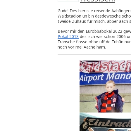
Gude! Des hier is e reisende Aahänger
Waldstadion un bin desdewesche schon 
zweide Zuhaus für misch, abber aach 
Bevor mir den Eurobbabokal 2022 g
Pokal 2018
des isch wie schon 2006 un 
Tränsche flosse obbe uff de Tribün nu
noch vor mei Aache ham.