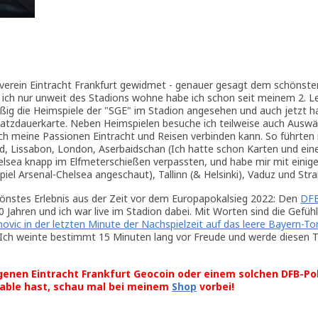
sverein Eintracht Frankfurt gewidmet - genauer gesagt dem schönsten
a ich nur unweit des Stadions wohne habe ich schon seit meinem 2. L
g die Heimspiele der "SGE" im Stadion angesehen und auch jetzt h
latzdauerkarte. Neben Heimspielen besuche ich teilweise auch Auswä
ich meine Passionen Eintracht und Reisen verbinden kann. So führten 
d, Lissabon, London, Aserbaidschan (Ich hatte schon Karten und eine
elsea knapp im Elfmeterschießen verpassten, und habe mir mit einig
Spiel Arsenal-Chelsea angeschaut), Tallinn (& Helsinki), Vaduz und Str
hönstes Erlebnis aus der Zeit vor dem Europapokalsieg 2022: Den
DFB
30 Jahren und ich war live im Stadion dabei. Mit Worten sind die Gefühl
novic in der letzten Minute der Nachspielzeit auf das leere Bayern-To
Ich weinte bestimmt 15 Minuten lang vor Freude und werde diesen 
genen Eintracht Frankfurt Geocoin oder einem solchen DFB-Po
able hast, schau mal bei meinem
Shop
vorbei!