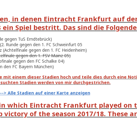
ien, in denen Eintracht Frankfurt auf d
ein Spiel bestritt. Das sind die Folgende
de gegen TuS Erndtebrück)
 (2. Runde gegen den 1. FC Schweinfurt 05
z (Achtelfinale gegen den 1. FC Heidenheim)
telfinale gegen den 1. FSV Mainz 05)
lbfinale gegen den FC Schalke 04)
egen den FC Bayern München)
 mit einem dieser Stadien hoch und teile dies durch eine Notiz
esuchten Stadien werden von mir durchgestrichen.
---> Alle Stadien auf einer Karte anzeigen
 in which Eintracht Frankfurt played on 
victory of the season 2017/18. These are