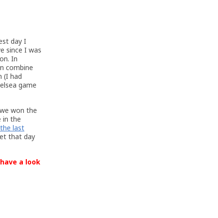
est day I
ve since I was
on. In
an combine
 (I had
Chelsea game
n we won the
e in the
the last
get that day
 have a look