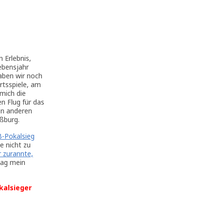
 Erlebnis,
ebensjahr
aben wir noch
rtsspiele, am
mich die
n Flug für das
en anderen
aßburg.
-Pokalsieg
e nicht zu
r zurannte,
Tag mein
kalsieger