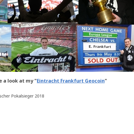
e a look at my "
Eintracht Frankfurt Geocoin
"
scher Pokalsieger 2018