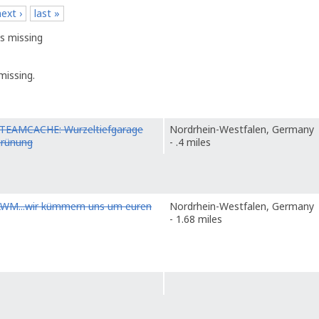
next ›
last »
s missing
missing.
TEAMCACHE: Wurzeltiefgarage
Nordrhein-Westfalen, Germany
grünung
- .4 miles
WM...wir kümmern uns um euren
Nordrhein-Westfalen, Germany
- 1.68 miles