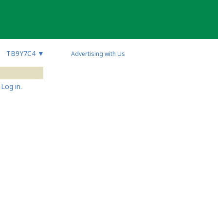
TB9Y7C4
▼
Advertising with Us
Log in.