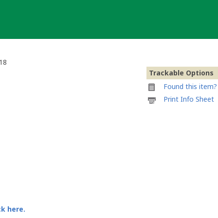
018
Trackable Options
Found this item? 
Printable
Print Info Sheet
information
sheet
to
attach
to
#037
-
Deutscher
Pokalsieger
2018
ck here.