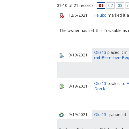
01-10 of 21 records ·
01
02
03
12/6/2021
Feluko
marked it a
The owner has set this Trackable as 
Oka13
placed it in
9/19/2021
mit Blümchen-Be
Oka13
took it to
A
9/19/2021
Dreck
9/19/2021
Oka13
grabbed it