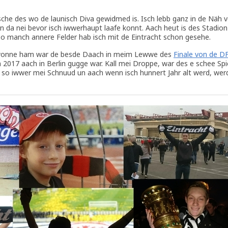
sche des wo de launisch Diva gewidmed is. Isch lebb ganz in de Näh 
da nei bevor isch iwwerhaupt laafe konnt. Aach heut is des Stadion 
so manch annere Felder hab isch mit de Eintracht schon gesehe.
ewonne ham war de besde Daach in meim Lewwe des
Finale von de D
2017 aach in Berlin gugge war. Kall mei Droppe, war des e schee Spi
r so iwwer mei Schnuud un aach wenn isch hunnert Jahr alt werd, wer