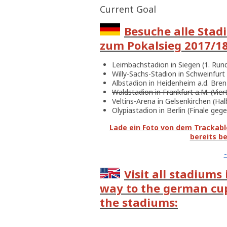
Current Goal
Besuche alle Stad
zum Pokalsieg 2017/18 
Leimbachstadion in Siegen (1. Run
Willy-Sachs-Stadion in Schweinfurt
Albstadion in Heidenheim a.d. Bren
Waldstadion in Frankfurt a.M. (Vier
Veltins-Arena in Gelsenkirchen (Ha
Olypiastadion in Berlin (Finale g
Lade ein Foto von dem Trackable
bereits b
Visit all stadiums
way to the german cup 
the stadiums: