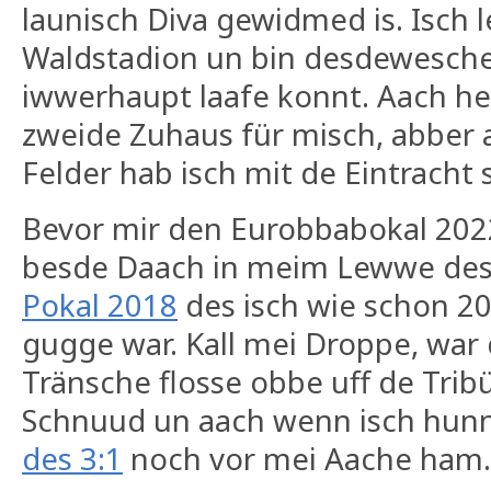
launisch Diva gewidmed is. Isch 
Waldstadion un bin desdewesche 
iwwerhaupt laafe konnt. Aach heu
zweide Zuhaus für misch, abber
Felder hab isch mit de Eintracht
Bevor mir den Eurobbabokal 20
besde Daach in meim Lewwe de
Pokal 2018
des isch wie schon 20
gugge war. Kall mei Droppe, war 
Tränsche flosse obbe uff de Trib
Schnuud un aach wenn isch hunne
des 3:1
noch vor mei Aache ham.