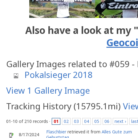
Also have a look at my 
Geoco
Gallery Images related to #059 -
Pokalsieger 2018
View 1 Gallery Image
Tracking History (15795.1mi)
Vie
01-10 of 210 records ·
01
02
03
04
05
06
next ›
las
Flaschbier
retrieved it from
Alles Gute zum
8/17/2024
Geburtstag