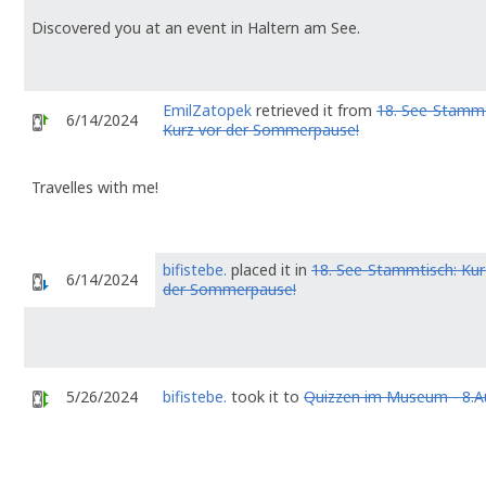
Discovered you at an event in Haltern am See.
EmilZatopek
retrieved it from
18. See-Stammt
6/14/2024
Kurz vor der Sommerpause!
Travelles with me!
bifistebe.
placed it in
18. See-Stammtisch: Kur
6/14/2024
der Sommerpause!
5/26/2024
bifistebe.
took it to
Quizzen im Museum - 8.A