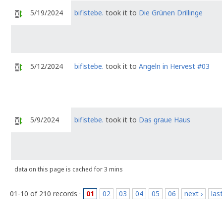
5/19/2024
bifistebe.
took it to
Die Grünen Drillinge
5/12/2024
bifistebe.
took it to
Angeln in Hervest #03
5/9/2024
bifistebe.
took it to
Das graue Haus
data on this page is cached for 3 mins
01-10 of 210 records ·
01
02
03
04
05
06
next ›
las