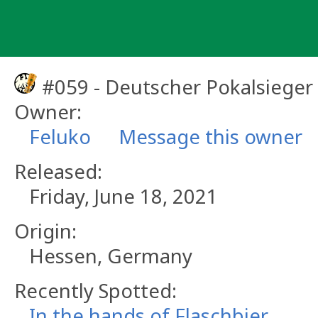
Skip
to
content
#059 - Deutscher Pokalsieger
Owner:
Feluko
Message this owner
Released:
Friday, June 18, 2021
Origin:
Hessen, Germany
Recently Spotted:
In the hands of Flaschbier.