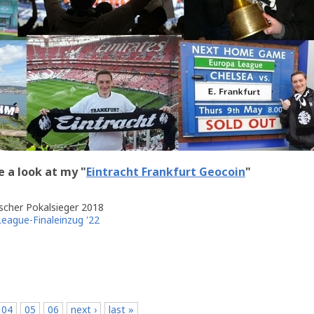
e a look at my "
Eintracht Frankfurt Geocoin
"
scher Pokalsieger 2018
League-Finaleinzug '22
04
05
06
next ›
last »