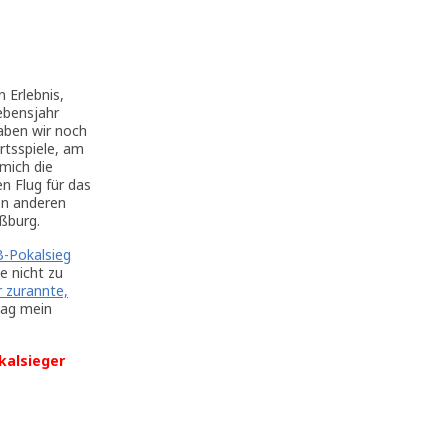
 Erlebnis,
ebensjahr
aben wir noch
rtsspiele, am
mich die
n Flug für das
en anderen
aßburg.
-Pokalsieg
e nicht zu
r zurannte,
Tag mein
kalsieger