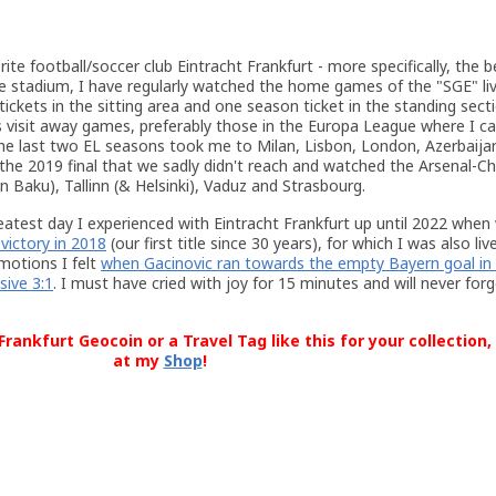
ite football/soccer club Eintracht Frankfurt - more specifically, the b
 the stadium, I have regularly watched the home games of the "SGE" li
tickets in the sitting area and one season ticket in the standing secti
visit away games, preferably those in the Europa League where I c
The last two EL seasons took me to Milan, Lisbon, London, Azerbaijan
r the 2019 final that we sadly didn't reach and watched the Arsenal-
n Baku), Tallinn (& Helsinki), Vaduz and Strasbourg.
atest day I experienced with Eintracht Frankfurt up until 2022 whe
victory in 2018
(our first title since 30 years), for which I was also liv
otions I felt
when Gacinovic ran towards the empty Bayern goal in 
sive 3:1
. I must have cried with joy for 15 minutes and will never for
rankfurt Geocoin or a Travel Tag like this for your collection,
at my
Shop
!