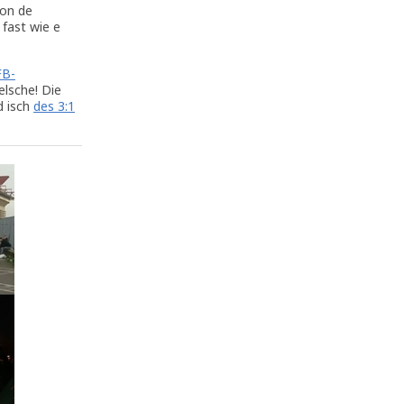
von de
fast wie e
FB-
elsche! Die
d isch
des 3:1