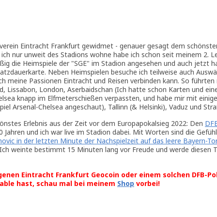
sverein Eintracht Frankfurt gewidmet - genauer gesagt dem schönsten
a ich nur unweit des Stadions wohne habe ich schon seit meinem 2. L
g die Heimspiele der "SGE" im Stadion angesehen und auch jetzt h
latzdauerkarte. Neben Heimspielen besuche ich teilweise auch Auswä
ich meine Passionen Eintracht und Reisen verbinden kann. So führten 
d, Lissabon, London, Aserbaidschan (Ich hatte schon Karten und eine
elsea knapp im Elfmeterschießen verpassten, und habe mir mit einig
Spiel Arsenal-Chelsea angeschaut), Tallinn (& Helsinki), Vaduz und Str
hönstes Erlebnis aus der Zeit vor dem Europapokalsieg 2022: Den
DFB
30 Jahren und ich war live im Stadion dabei. Mit Worten sind die Gefühl
novic in der letzten Minute der Nachspielzeit auf das leere Bayern-To
Ich weinte bestimmt 15 Minuten lang vor Freude und werde diesen 
genen Eintracht Frankfurt Geocoin oder einem solchen DFB-Po
able hast, schau mal bei meinem
Shop
vorbei!