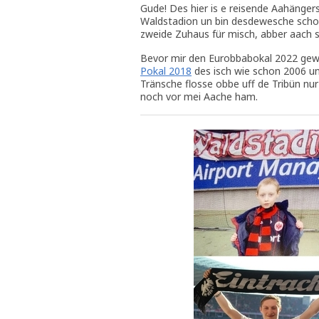
Gude! Des hier is e reisende Aahänger
Waldstadion un bin desdewesche schon 
zweide Zuhaus für misch, abber aach 
Bevor mir den Eurobbabokal 2022 g
Pokal 2018
des isch wie schon 2006 un 
Tränsche flosse obbe uff de Tribün nu
noch vor mei Aache ham.