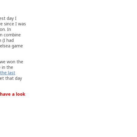
est day I
ve since I was
on. In
an combine
 (I had
Chelsea game
n we won the
e in the
the last
get that day
 have a look