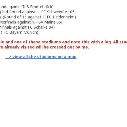
und against TuS Erndtebrück)
 (2nd Round against 1. FC Schweinfurt 05
nz (Round of 16 against 1. FC Heidenheim)
terfinals against 1. FSV Mainz 05)
ifinals against FC Schalke 04)
nst FC Bayern Munich)
e and one of these stadiums and note this with a log. All st
e already visited will be crossed out by me.
--> view all the stadiums on a map