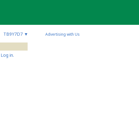
TB9Y7D7
▼
Advertising with Us
Log in.