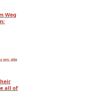
em Weg
n:
 mit. Alle
their
 all of