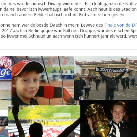
sche des wo de launisch Diva gewidmed is. Isch lebb ganz in de Näh 
da nei bevor isch iwwerhaupt laafe konnt. Aach heut is des Stadion 
so manch annere Felder hab isch mit de Eintracht schon gesehe.
ewonne ham war de besde Daach in meim Lewwe des
Finale von de D
2017 aach in Berlin gugge war. Kall mei Droppe, war des e schee Spi
r so iwwer mei Schnuud un aach wenn isch hunnert Jahr alt werd, wer