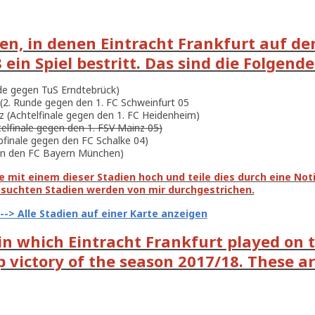
ien, in denen Eintracht Frankfurt auf d
ein Spiel bestritt. Das sind die Folgende
de gegen TuS Erndtebrück)
 (2. Runde gegen den 1. FC Schweinfurt 05
z (Achtelfinale gegen den 1. FC Heidenheim)
telfinale gegen den 1. FSV Mainz 05)
lbfinale gegen den FC Schalke 04)
egen den FC Bayern München)
 mit einem dieser Stadien hoch und teile dies durch eine Notiz
esuchten Stadien werden von mir durchgestrichen.
---> Alle Stadien auf einer Karte anzeigen
 in which Eintracht Frankfurt played on 
victory of the season 2017/18. These are