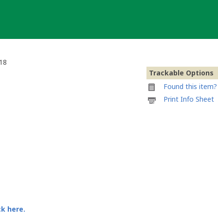
018
Trackable Options
Found this item? 
Printable
Print Info Sheet
information
sheet
to
attach
to
#041
-
Deutscher
Pokalsieger
2018
ck here.