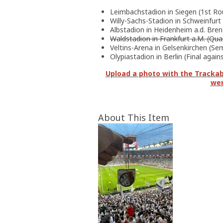
Leimbachstadion in Siegen (1st Ro
Willy-Sachs-Stadion in Schweinfurt
Albstadion in Heidenheim a.d. Bre
Waldstadion in Frankfurt a.M. (Quar
Veltins-Arena in Gelsenkirchen (Sem
Olypiastadion in Berlin (Final agai
Upload a photo with the Trackabl
wer
About This Item