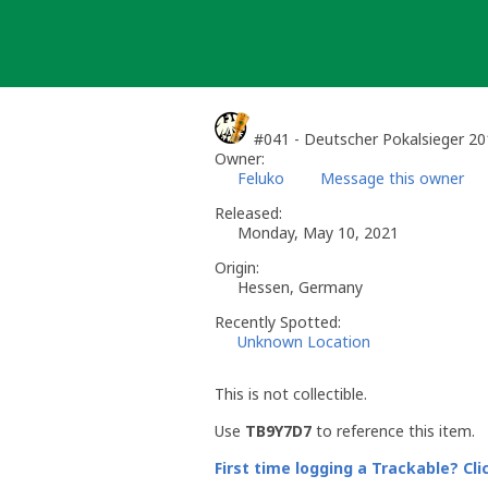
Skip
to
content
#041 - Deutscher Pokalsieger 2
Owner:
Feluko
Message this owner
Released:
Monday, May 10, 2021
Origin:
Hessen, Germany
Recently Spotted:
Unknown Location
This is not collectible.
Use
TB9Y7D7
to reference this item.
First time logging a Trackable? Cli