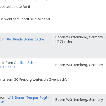
posted a note for it
uss wohl gemuggelt sein. Schade!
Baden-Württemberg, Germany -
t in
10er Runde Bonus Cache
17.78 miles
d it from
Quellen, Felsen,
Baden-Württemberg, Germany
LAB-Bonus
ehts zum SC Freiburg weiter, die Zweribach’s
 from
LAB Bonus: Tempus Fugit -
Baden-Württemberg, Germany
sse"