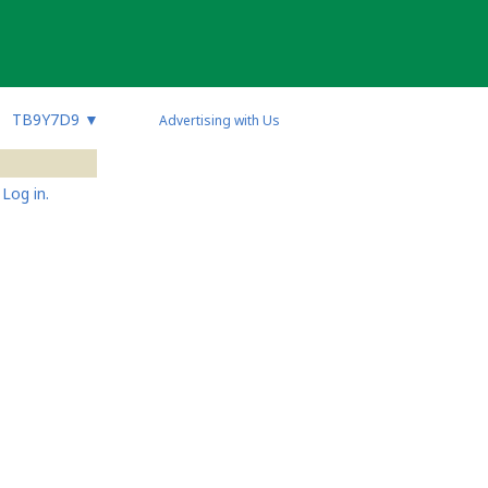
TB9Y7D9
▼
Advertising with Us
Log in.