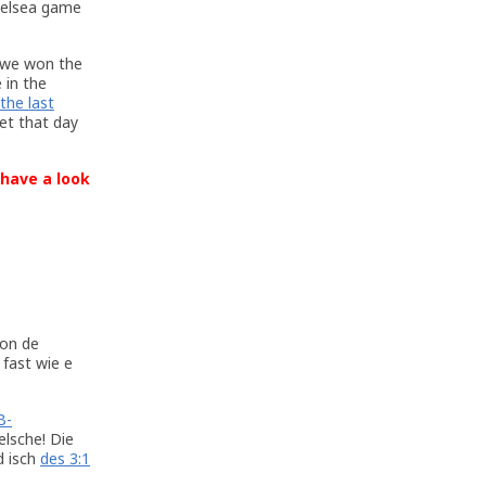
Chelsea game
n we won the
e in the
the last
get that day
 have a look
von de
fast wie e
B-
elsche! Die
d isch
des 3:1