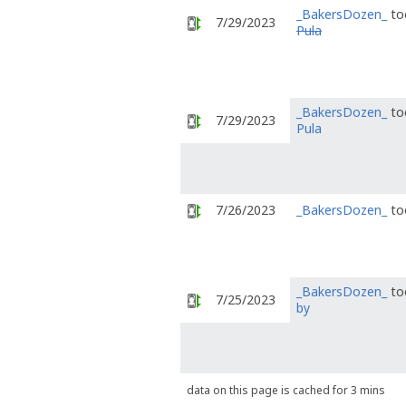
_BakersDozen_
to
7/29/2023
Pula
_BakersDozen_
to
7/29/2023
Pula
7/26/2023
_BakersDozen_
to
_BakersDozen_
to
7/25/2023
by
data on this page is cached for 3 mins