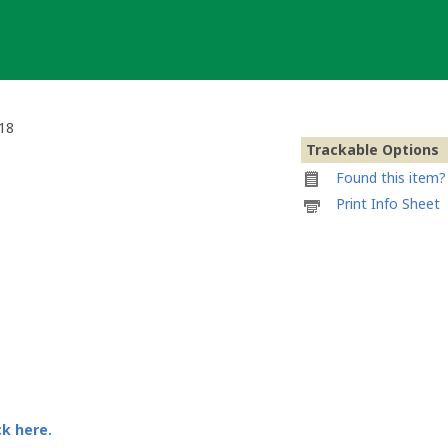
018
Trackable Options
Found this item? 
Printable
Print Info Sheet
information
sheet
to
attach
to
#155
-
Deutscher
Pokalsieger
2018
ck here.