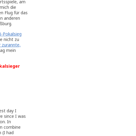
rtsspiele, am
mich die
n Flug für das
en anderen
aßburg.
-Pokalsieg
e nicht zu
r zurannte,
Tag mein
kalsieger
est day I
ve since I was
on. In
an combine
 (I had