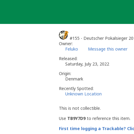
Skip
to
content
#155 - Deutscher Pokalsieger 2
Owner:
Feluko
Message this owner
Released:
Saturday, July 23, 2022
Origin:
Denmark
Recently Spotted:
Unknown Location
This is not collectible.
Use
TB9Y7D9
to reference this item.
First time logging a Trackable? Cli