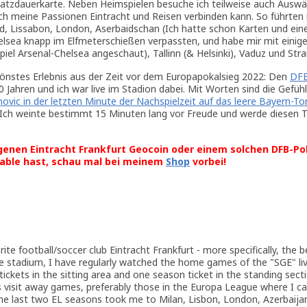
latzdauerkarte. Neben Heimspielen besuche ich teilweise auch Auswä
ich meine Passionen Eintracht und Reisen verbinden kann. So führten 
d, Lissabon, London, Aserbaidschan (Ich hatte schon Karten und eine
elsea knapp im Elfmeterschießen verpassten, und habe mir mit einig
Spiel Arsenal-Chelsea angeschaut), Tallinn (& Helsinki), Vaduz und Str
hönstes Erlebnis aus der Zeit vor dem Europapokalsieg 2022: Den
DFB
30 Jahren und ich war live im Stadion dabei. Mit Worten sind die Gefühl
novic in der letzten Minute der Nachspielzeit auf das leere Bayern-To
Ich weinte bestimmt 15 Minuten lang vor Freude und werde diesen 
genen Eintracht Frankfurt Geocoin oder einem solchen DFB-Po
able hast, schau mal bei meinem
Shop
vorbei!
ite football/soccer club Eintracht Frankfurt - more specifically, the b
 the stadium, I have regularly watched the home games of the "SGE" li
tickets in the sitting area and one season ticket in the standing secti
visit away games, preferably those in the Europa League where I c
The last two EL seasons took me to Milan, Lisbon, London, Azerbaijan