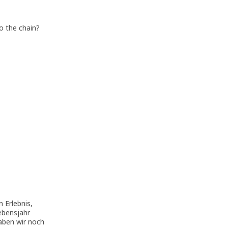
o the chain?
 Erlebnis,
ebensjahr
aben wir noch