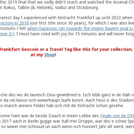
r the 2019 final that we sadly didn't reach and watched the Arsenal-
n Baku), Tallinn (& Helsinki), Vaduz and Strasbourg.
atest day I experienced with Eintracht Frankfurt up until 2022 whe
victory in 2018
(our first title since 30 years), for which I was also liv
otions I felt
when Gacinovic ran towards the empty Bayern goal in 
sive 3:1
. I must have cried with joy for 15 minutes and will never for
rankfurt Geocoin or a Travel Tag like this for your collection,
at my
Shop
!
sche des wo de launisch Diva gewidmed is. Isch lebb ganz in de Näh 
da nei bevor isch iwwerhaupt laafe konnt. Aach heut is des Stadion 
so manch annere Felder hab isch mit de Eintracht schon gesehe.
wonne ham war de besde Daach in meim Lebbe des
Finale von de DF
2017 aach in Berlin gugge war. Kall mei Droppe, war des e schee Spi
r so iwwer mei Schnuud un aach wenn isch hunnert Jahr alt werd, wer