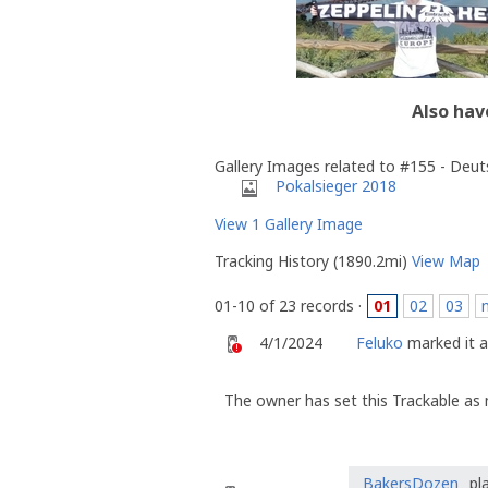
Also hav
Gallery Images related to #155 - Deut
Pokalsieger 2018
View 1 Gallery Image
Tracking History (1890.2mi)
View Map
01-10 of 23 records ·
01
02
03
4/1/2024
Feluko
marked it a
The owner has set this Trackable as 
_BakersDozen_
pla