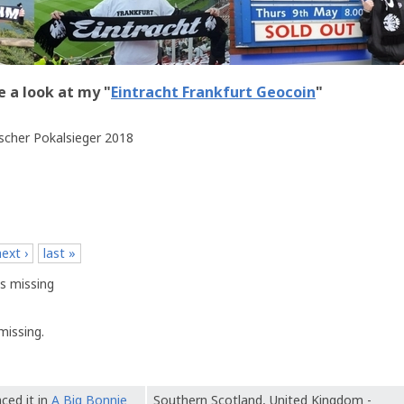
e a look at my "
Eintracht Frankfurt Geocoin
"
scher Pokalsieger 2018
next ›
last »
s missing
missing.
ced it in
A Big Bonnie
Southern Scotland, United Kingdom -