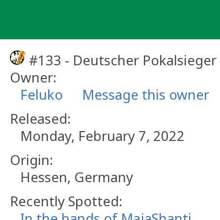
Skip
to
content
#133 - Deutscher Pokalsieger
Owner:
Feluko
Message this owner
Released:
Monday, February 7, 2022
Origin:
Hessen, Germany
Recently Spotted:
In the hands of MajaShanti.