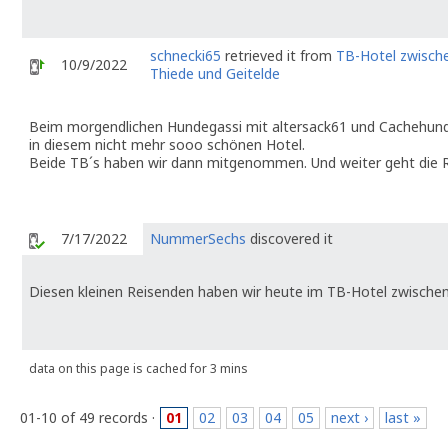
schnecki65
retrieved it from
TB-Hotel zwisch
10/9/2022
Thiede und Geitelde
Beim morgendlichen Hundegassi mit altersack61 und Cachehund 
in diesem nicht mehr sooo schönen Hotel.
Beide TB´s haben wir dann mitgenommen. Und weiter geht die R
7/17/2022
NummerSechs
discovered it
Diesen kleinen Reisenden haben wir heute im TB-Hotel zwischen
data on this page is cached for 3 mins
01-10 of 49 records ·
01
02
03
04
05
next ›
last »