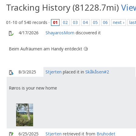
Tracking History (81228.7mi)
Vie
01-10 of 540 records ·
01
02
03
04
05
06
next ›
las
4/17/2026
ShayarosMom
discovered it
Beim Aufräumen am Handy entdeckt 🧐
8/3/2025
Stjerten
placed it in
Skåkåsen#2
Røros is your new home
6/25/2025
Stjerten
retrieved it from
Bruhodet