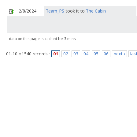
2/8/2024
Team_PS
took it to
The Cabin
data on this page is cached for 3 mins
01-10 of 540 records ·
01
02
03
04
05
06
next ›
las