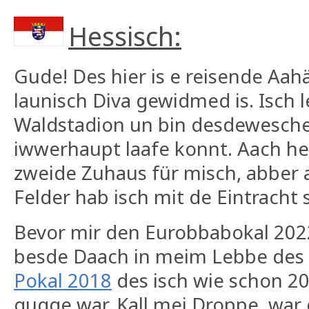
Hessisch:
Gude! Des hier is e reisende Aa
launisch Diva gewidmed is. Isch 
Waldstadion un bin desdewesche 
iwwerhaupt laafe konnt. Aach heu
zweide Zuhaus für misch, abber
Felder hab isch mit de Eintracht
Bevor mir den Eurobbabokal 20
besde Daach in meim Lebbe des
Pokal 2018
des isch wie schon 20
gugge war. Kall mei Droppe, war 