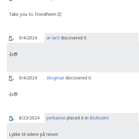
Take you to Trondheim.😊
9/4/2024
ar-lar3
discovered it
👍😎
9/4/2024
skogmar
discovered it
👍😎
8/23/2024
perbanne
placed it in
Bruhodet
Lykke til videre på reisen