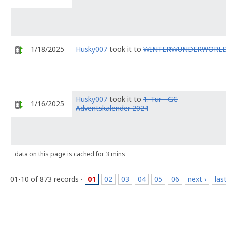
1/18/2025
Husky007
took it to
WINTERWUNDERWORL
Husky007
took it to
1. Tür - GC
1/16/2025
Adventskalender 2024
data on this page is cached for 3 mins
01-10 of 873 records ·
01
02
03
04
05
06
next ›
las