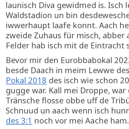
launisch Diva gewidmed is. Isch 
Waldstadion un bin desdewesche 
iwwerhaupt laafe konnt. Aach heu
zweide Zuhaus für misch, abber
Felder hab isch mit de Eintracht
Bevor mir den Eurobbabokal 20
besde Daach in meim Lewwe de
Pokal 2018
des isch wie schon 20
gugge war. Kall mei Droppe, war 
Tränsche flosse obbe uff de Trib
Schnuud un aach wenn isch hunne
des 3:1
noch vor mei Aache ham.