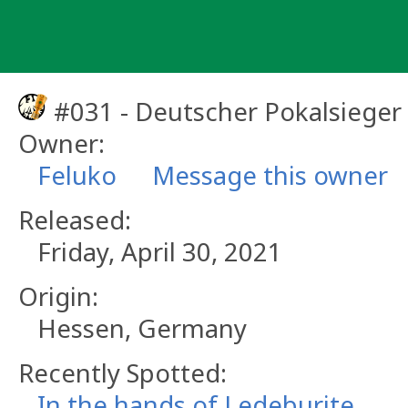
Skip
to
content
#031 - Deutscher Pokalsieger
Owner:
Feluko
Message this owner
Released:
Friday, April 30, 2021
Origin:
Hessen, Germany
Recently Spotted:
In the hands of Ledeburite.