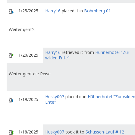
1/25/2025
Harry16
placed it in
Bohmberg 01
Weiter geht’s
Harry16
retrieved it from
Hühnerhotel "Zur
1/20/2025
wilden Ente"
Weiter geht die Reise
Husky007
placed it in
Hühnerhotel "Zur wilde
1/19/2025
Ente"
1/18/2025
Husky007
took it to
Schussen-Lauf # 12