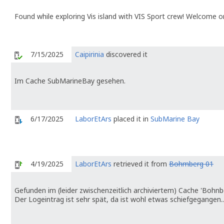
Found while exploring Vis island with VIS Sport crew! Welcome on
7/15/2025
Caipirinia
discovered it
Im Cache SubMarineBay gesehen.
6/17/2025
LaborEtArs
placed it in
SubMarine Bay
4/19/2025
LaborEtArs
retrieved it from
Bohmberg 01
Gefunden im (leider zwischenzeitlich archiviertem) Cache 'Bohnbe
Der Logeintrag ist sehr spät, da ist wohl etwas schiefgegangen..