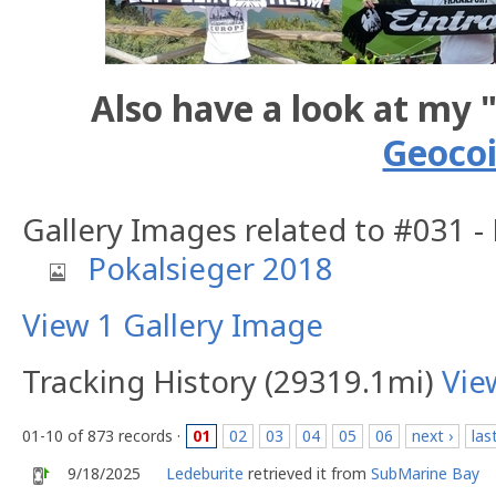
Also have a look at my 
Geoco
Gallery Images related to #031 -
Pokalsieger 2018
View 1 Gallery Image
Tracking History (29319.1mi)
Vie
01-10 of 873 records ·
01
02
03
04
05
06
next ›
las
9/18/2025
Ledeburite
retrieved it from
SubMarine Bay