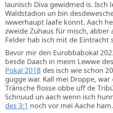
launisch Diva gewidmed is. Isch 
Waldstadion un bin desdewesche 
iwwerhaupt laafe konnt. Aach heu
zweide Zuhaus für misch, abber
Felder hab isch mit de Eintracht
Bevor mir den Eurobbabokal 20
besde Daach in meim Lewwe de
Pokal 2018
des isch wie schon 20
gugge war. Kall mei Droppe, war 
Tränsche flosse obbe uff de Trib
Schnuud un aach wenn isch hunne
des 3:1
noch vor mei Aache ham.