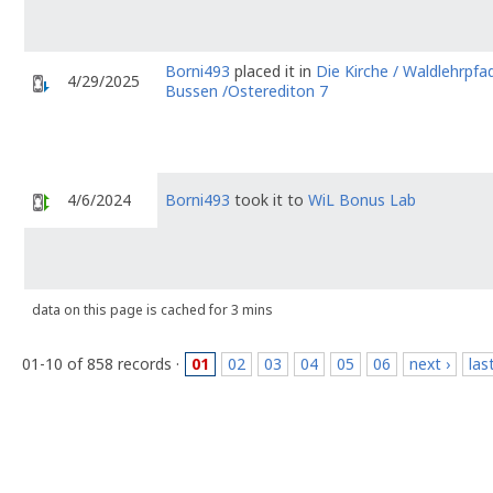
Borni493
placed it in
Die Kirche / Waldlehrpf
4/29/2025
Bussen /Osterediton 7
4/6/2024
Borni493
took it to
WiL Bonus Lab
data on this page is cached for 3 mins
01-10 of 858 records ·
01
02
03
04
05
06
next ›
las