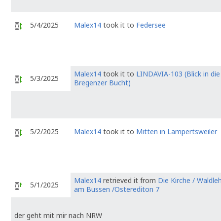
5/4/2025
Malex14
took it to
Federsee
Malex14
took it to
LINDAVIA-103 (Blick in die
5/3/2025
Bregenzer Bucht)
5/2/2025
Malex14
took it to
Mitten in Lampertsweiler
Malex14
retrieved it from
Die Kirche / Waldle
5/1/2025
am Bussen /Osterediton 7
der geht mit mir nach NRW