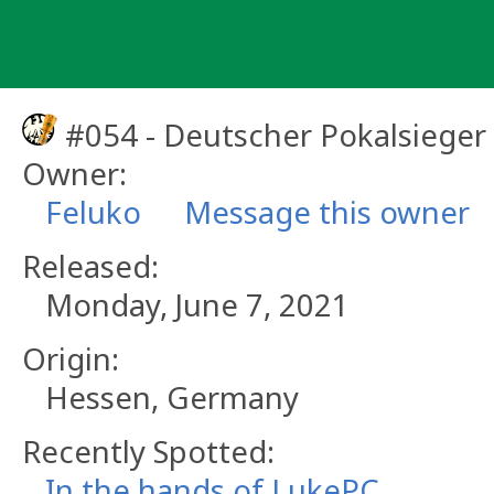
Skip
to
content
#054 - Deutscher Pokalsieger
Owner:
Feluko
Message this owner
Released:
Monday, June 7, 2021
Origin:
Hessen, Germany
Recently Spotted:
In the hands of LukePC.