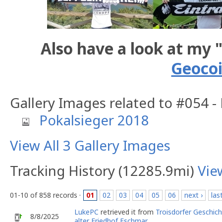
Also have a look at my 
Geoco
Gallery Images related to #054 -
Pokalsieger 2018
View All 3 Gallery Images
Tracking History (12285.9mi)
Vie
01-10 of 858 records ·
01
02
03
04
05
06
next ›
las
LukePC
retrieved it from
Troisdorfer Geschich
8/8/2025
alter Friedhof Eschmar