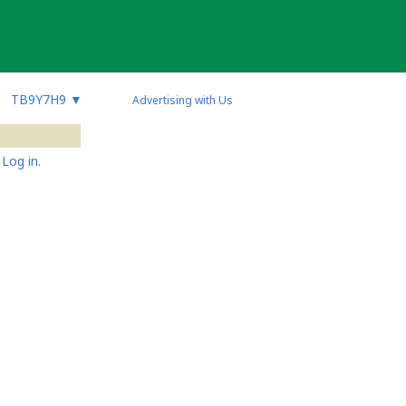
TB9Y7H9
▼
Advertising with Us
Log in.