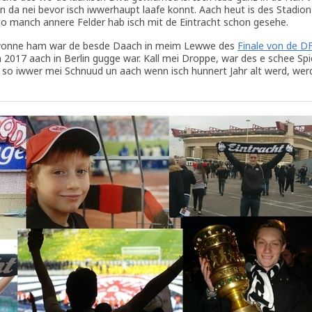
da nei bevor isch iwwerhaupt laafe konnt. Aach heut is des Stadion 
so manch annere Felder hab isch mit de Eintracht schon gesehe.
ewonne ham war de besde Daach in meim Lewwe des
Finale von de D
2017 aach in Berlin gugge war. Kall mei Droppe, war des e schee Spi
r so iwwer mei Schnuud un aach wenn isch hunnert Jahr alt werd, wer