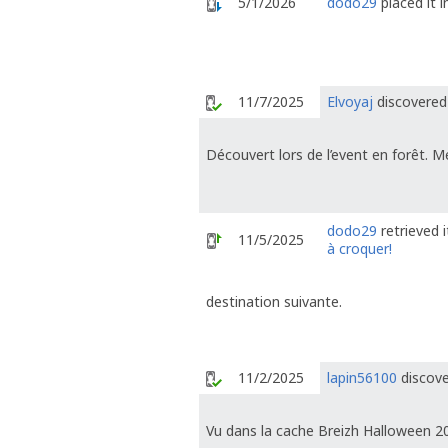
5/1/2026
dodo29
placed it 
11/7/2025
Elvoyaj
discovered 
Découvert lors de l’event en forêt. Me
dodo29
retrieved 
11/5/2025
à croquer!
destination suivante.
11/2/2025
lapin56100
discove
Vu dans la cache Breizh Halloween 2