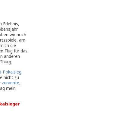
 Erlebnis,
ebensjahr
aben wir noch
rtsspiele, am
mich die
n Flug für das
en anderen
aßburg.
-Pokalsieg
e nicht zu
r zurannte,
Tag mein
kalsieger