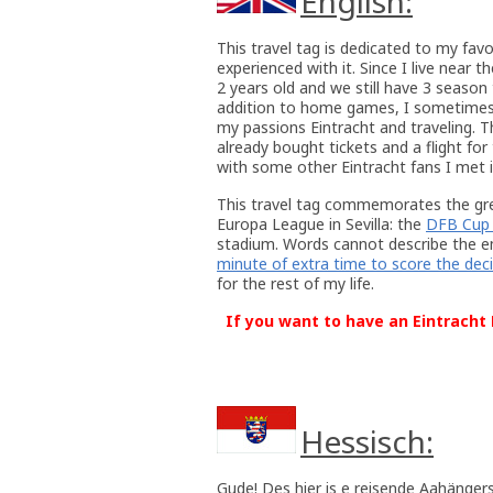
English:
This travel tag is dedicated to my favor
experienced with it. Since I live near
2 years old and we still have 3 season 
addition to home games, I sometimes 
my passions Eintracht and traveling. 
already bought tickets and a flight fo
with some other Eintracht fans I met i
This travel tag commemorates the gre
Europa League in Sevilla: the
DFB Cup 
stadium. Words cannot describe the em
minute of extra time to score the deci
for the rest of my life.
If you want to have an Eintracht F
Hessisch:
Gude! Des hier is e reisende Aahänger