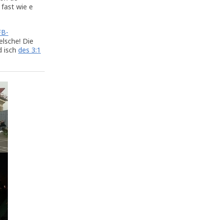
fast wie e
FB-
elsche! Die
d isch
des 3:1