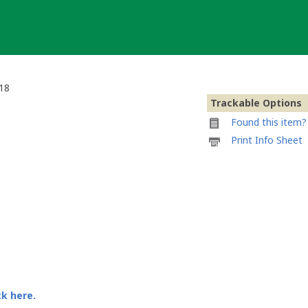
018
Trackable Options
Found this item? 
Printable
Print Info Sheet
information
sheet
to
attach
to
#027
-
Deutscher
Pokalsieger
2018
ck here.