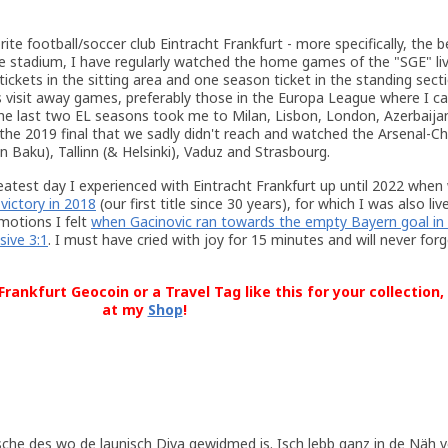
ite football/soccer club Eintracht Frankfurt - more specifically, the b
 the stadium, I have regularly watched the home games of the "SGE" li
tickets in the sitting area and one season ticket in the standing secti
visit away games, preferably those in the Europa League where I c
The last two EL seasons took me to Milan, Lisbon, London, Azerbaijan
r the 2019 final that we sadly didn't reach and watched the Arsenal-
n Baku), Tallinn (& Helsinki), Vaduz and Strasbourg.
atest day I experienced with Eintracht Frankfurt up until 2022 whe
victory in 2018
(our first title since 30 years), for which I was also liv
otions I felt
when Gacinovic ran towards the empty Bayern goal in 
sive 3:1
. I must have cried with joy for 15 minutes and will never for
rankfurt Geocoin or a Travel Tag like this for your collection,
at my
Shop
!
sche des wo de launisch Diva gewidmed is. Isch lebb ganz in de Näh 