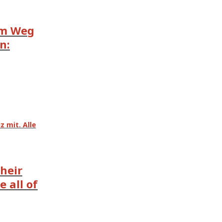
em Weg
n:
 mit. Alle
their
 all of