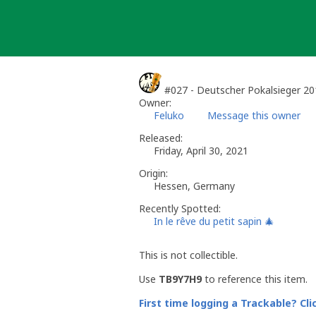
Skip
to
content
#027 - Deutscher Pokalsieger 2
Owner:
Feluko
Message this owner
Released:
Friday, April 30, 2021
Origin:
Hessen, Germany
Recently Spotted:
In le rêve du petit sapin 🎄​
This is not collectible.
Use
TB9Y7H9
to reference this item.
First time logging a Trackable? Cli