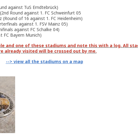
und against TuS Erndtebrück)
 (2nd Round against 1. FC Schweinfurt 05
nz (Round of 16 against 1. FC Heidenheim)
terfinals against 1. FSV Mainz 05)
ifinals against FC Schalke 04)
nst FC Bayern Munich)
e and one of these stadiums and note this with a log. All st
e already visited will be crossed out by me.
--> view all the stadiums on a map