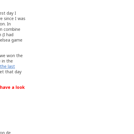
est day I
ve since I was
on. In
an combine
 (I had
Chelsea game
n we won the
e in the
the last
get that day
 have a look
von de