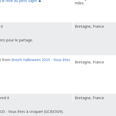
in
le rêve du petit sapin 🎄​
miles
it
Bretagne, France
rci pour le partage.
it from
Breizh Halloween 2025 - Vous êtes
Bretagne, France
red it
Bretagne, France
025 - Vous êtes à croquer! (GCBE3G9).