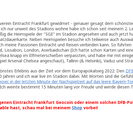
sverein Eintracht Frankfurt gewidmet - genauer gesagt dem schönsten
a ich nur unweit des Stadions wohne habe ich schon seit meinem 2. L
g die Heimspiele der "SGE" im Stadion angesehen und auch jetzt h
latzdauerkarte. Neben Heimspielen besuche ich teilweise auch Auswä
ich meine Passionen Eintracht und Reisen verbinden kann. So führten 
d, Lissabon, London, Aserbaidschan (Ich hatte schon Karten und eine
elsea knapp im Elfmeterschießen verpassten, und habe mir mit einig
Spiel Arsenal-Chelsea angeschaut), Tallinn (& Helsinki), Vaduz und Str
hönstes Erlebnis aus der Zeit vor dem Europapokalsieg 2022: Den
DFB
30 Jahren und ich war live im Stadion dabei. Mit Worten sind die Gefühl
novic in der letzten Minute der Nachspielzeit auf das leere Bayern-To
Ich weinte bestimmt 15 Minuten lang vor Freude und werde diesen 
genen Eintracht Frankfurt Geocoin oder einem solchen DFB-Po
able hast, schau mal bei meinem
Shop
vorbei!