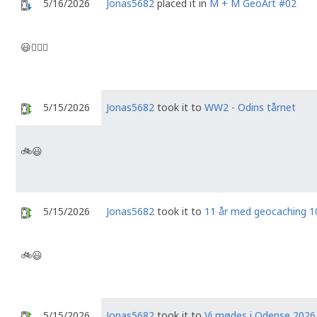
5/16/2026
Jonas5682
placed it in
M + M GeoArt #02
😃🚶🏼‍♂️
5/15/2026
Jonas5682
took it to
WW2 - Odins tårnet
🚲😃
5/15/2026
Jonas5682
took it to
11 år med geocaching 1
🚲😃
5/15/2026
Jonas5682
took it to
Vi mødes i Odense 2026