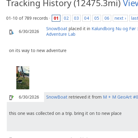
Tracking History (12475.3mi)
Vie
01-10 of 789 records ·
01
02
03
04
05
06
next ›
las
SnowBoat
placed it in
Kalundborg Nu og Før :
6/30/2026
Adventure Lab
on its way to new adventure
6/30/2026
SnowBoat
retrieved it from
M + M GeoArt #
this one was collected on a trip. bring it on to new place