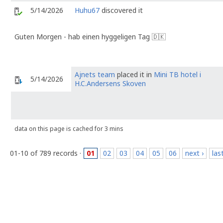
5/14/2026
Huhu67
discovered it
Guten Morgen - hab einen hyggeligen Tag 🇩🇰
Ajnets team
placed it in
Mini TB hotel i
5/14/2026
H.C.Andersens Skoven
data on this page is cached for 3 mins
01-10 of 789 records ·
01
02
03
04
05
06
next ›
las