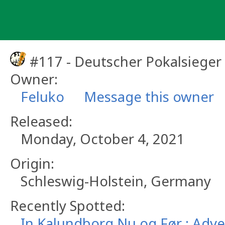
Skip
to
content
#117 - Deutscher Pokalsieger
Owner:
Feluko
Message this owner
Released:
Monday, October 4, 2021
Origin:
Schleswig-Holstein, Germany
Recently Spotted:
In Kalundborg Nu og Før : Adv