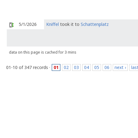
5/1/2026
Kniffel
took it to
Schattenplatz
data on this page is cached for 3 mins
01-10 of 347 records ·
01
02
03
04
05
06
next ›
las