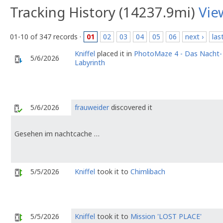
Tracking History (14237.9mi)
Vie
01-10 of 347 records ·
01
02
03
04
05
06
next ›
las
Kniffel
placed it in
PhotoMaze 4 - Das Nacht-
5/6/2026
Labyrinth
5/6/2026
frauweider
discovered it
Gesehen im nachtcache …
5/5/2026
Kniffel
took it to
Chimlibach
5/5/2026
Kniffel
took it to
Mission 'LOST PLACE'