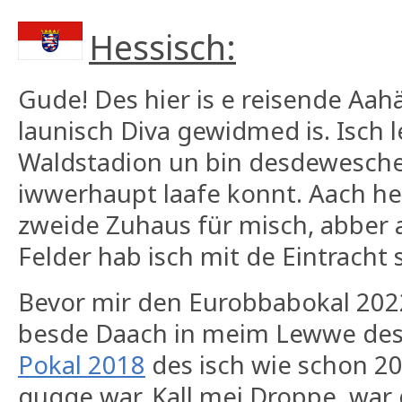
Hessisch:
Gude! Des hier is e reisende Aa
launisch Diva gewidmed is. Isch 
Waldstadion un bin desdewesche 
iwwerhaupt laafe konnt. Aach heu
zweide Zuhaus für misch, abber
Felder hab isch mit de Eintracht
Bevor mir den Eurobbabokal 20
besde Daach in meim Lewwe de
Pokal 2018
des isch wie schon 20
gugge war. Kall mei Droppe, war 