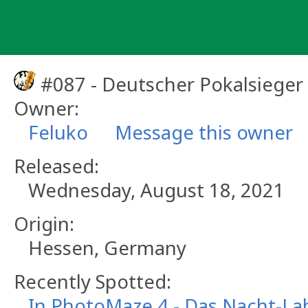
Skip
to
content
#087 - Deutscher Pokalsieger
Owner:
Feluko
Message this owner
Released:
Wednesday, August 18, 2021
Origin:
Hessen, Germany
Recently Spotted:
In PhotoMaze 4 - Das Nacht-La