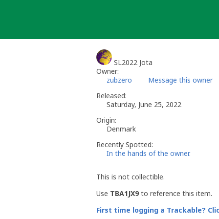
Skip
to
content
SL2022 Jota
Owner:
zubzero
Message this owner
Released:
Saturday, June 25, 2022
Origin:
Denmark
Recently Spotted:
In the hands of the owner.
This is not collectible.
Use
TBA1JX9
to reference this item.
First time logging a Trackable? Cli