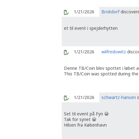
1/21/2026
Brokdorf
discovere
et til event i spejderhytten
1/21/2026
wilfredowitz
discov
Denne TB/Coin blev spottet i løbet a
This TB/Coin was spotted during the 
1/21/2026
schwartz-hansen
d
Set til event på Fyn 😀
Tak for synet 😀
Hilsen fra København