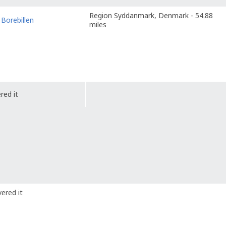
Region Syddanmark, Denmark - 54.88
o
Borebillen
miles
red it
ered it