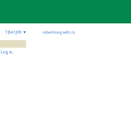
TBA1JX9
▼
Advertising with Us
Log in.