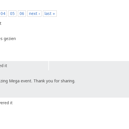
04
05
06
next ›
last »
t
es gezien
d it
zing Mega event. Thank you for sharing.
ered it