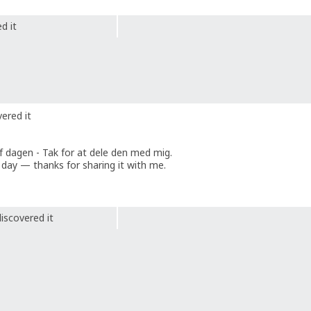
d it
ered it
f dagen - Tak for at dele den med mig.
day — thanks for sharing it with me.
iscovered it