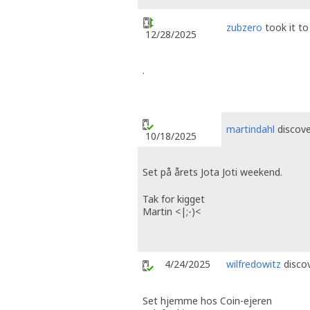
zubzero
took it t
12/28/2025
.
martindahl
discove
10/18/2025
Set på årets Jota Joti weekend.
Tak for kigget
Martin <|;-)<
4/24/2025
wilfredowitz
discov
Set hjemme hos Coin-ejeren