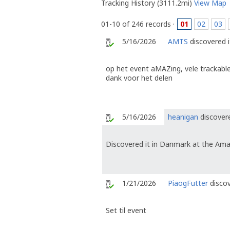
Tracking History (3111.2mi)
View Map
01-10 of 246 records ·
01
02
03
5/16/2026
AMTS
discovered i
op het event aMAZing, vele trackabl
dank voor het delen
5/16/2026
heanigan
discovere
Discovered it in Danmark at the Ama
1/21/2026
PiaogFutter
discov
Set til event