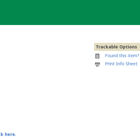
Trackable Options
Found this item? 
Printable
Print Info Sheet
information
sheet
to
attach
to
SL2022
Jota
ck here.