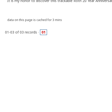
It is my honor to discover this trackable Roth 20 Year Annivers
data on this page is cached for 3 mins
01-03 of 03 records ·
01