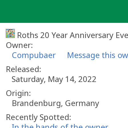
Skip
to
content
Roths 20 Year Anniversary Ev
Owner:
Compubaer
Message this o
Released:
Saturday, May 14, 2022
Origin:
Brandenburg, Germany
Recently Spotted:
In the hands of the owner.