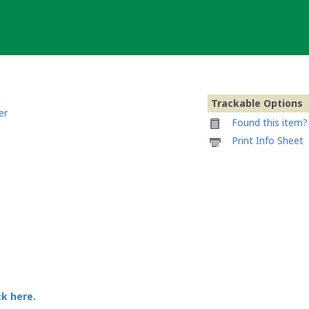
Trackable Options
er
Found this item? 
Printable
Print Info Sheet
information
sheet
to
attach
to
SideshowDave28
Lackey
Tag
ck here.