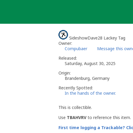
Skip
to
content
SideshowDave28 Lackey Tag
Owner:
Compubaer
Message this own
Released:
Saturday, August 30, 2025
Origin:
Brandenburg, Germany
Recently Spotted:
In the hands of the owner.
This is collectible.
Use
TBAHVRV
to reference this item.
First time logging a Trackable? Cli