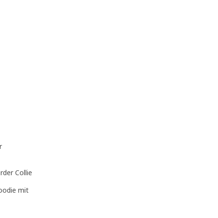
r
der Collie
oodie mit