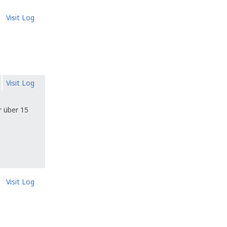
Visit Log
Visit Log
r über 15
Visit Log