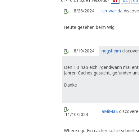
01-10 of 3,691 records ·
01
02
03
8/26/2024
ich-war-da
discove
Heute gesehen beim Wig
8/19/2024
riegsheim
discover
Den TB hab eich irgendwann mal entd
Jahren Caches gesucht, gefunden und
Danke
aMiMaS
discovered
11/10/2023
Where i go Ein cacher sollte schnell s