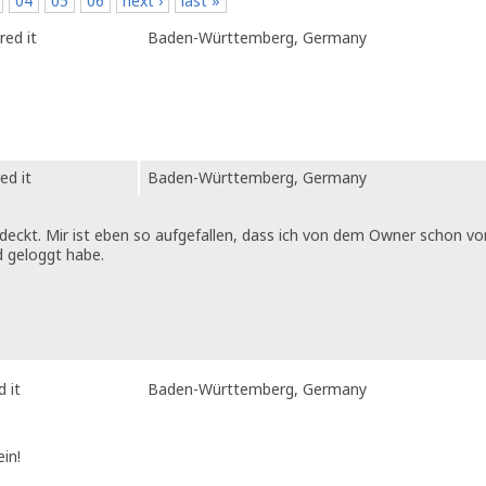
04
05
06
next ›
last »
red it
Baden-Württemberg, Germany
ed it
Baden-Württemberg, Germany
eckt. Mir ist eben so aufgefallen, dass ich von dem Owner schon vo
 geloggt habe.
 it
Baden-Württemberg, Germany
ein!