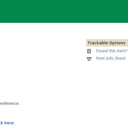
Trackable Options
Found this item? 
Printable
Print Info Sheet
information
sheet
to
attach
to
[GF]
GeoFaex
preference.
ck here.