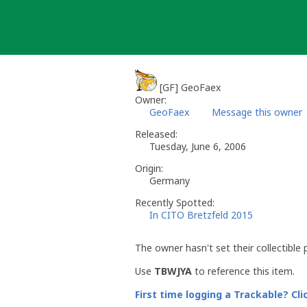
Skip
to
content
[GF] GeoFaex
Owner:
GeoFaex
Message this owner
Released:
Tuesday, June 6, 2006
Origin:
Germany
Recently Spotted:
In CITO Bretzfeld 2015
The owner hasn't set their collectible 
Use
TBWJYA
to reference this item.
First time logging a Trackable? Cli