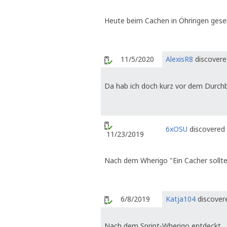
Heute beim Cachen in Öhringen gese
11/5/2020
AlexisR8
discovered
Da hab ich doch kurz vor dem Durchb
6xOSU
discovered 
11/23/2019
Nach dem Wherigo "Ein Cacher sollte 
6/8/2019
Katja104
discovere
Nach dem Sprint-Wherigo entdeckt.