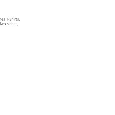
es T-Shirts,
dwo siehst,