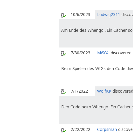
10/6/2023
Ludwig2311
discov
Am Ende des Wherigo „Ein Cacher sollt
7/30/2023
MiSiYa
discovered 
Beim Spielen des WIGs den Code dies
7/1/2022
WolfKK
discovered
Den Code beim Wherigo 'Ein Cacher so
2/22/2022
Corpsman
discover