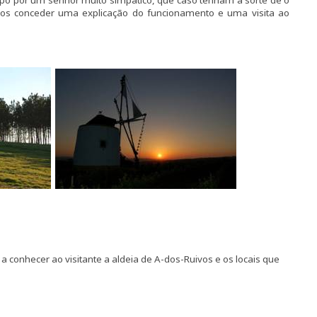
po por um senhor muito simpático, que caso tenham a sorte de o
vos conceder uma explicação do funcionamento e uma visita ao
 a conhecer ao visitante a aldeia de A-dos-Ruivos e os locais que