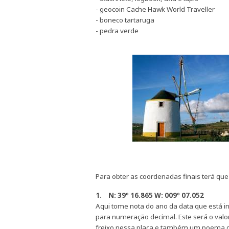
- geocoin Cache Hawk World Traveller
- boneco tartaruga
- pedra verde
Para obter as coordenadas finais terá que 
1.
N: 39º 16.865 W: 009º 07.052
Aqui tome nota do ano da data que está i
para numeração decimal. Este será o valo
freixo nessa placa e também um poema qu