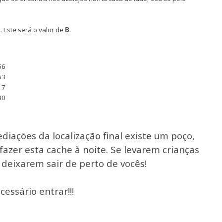
.
 Este será o valor de
B
56
63
17
80
iações da localização final existe um poço,
fazer esta cache à noite. Se levarem crianças
deixarem sair de perto de vocês!
cessário entrar!!!