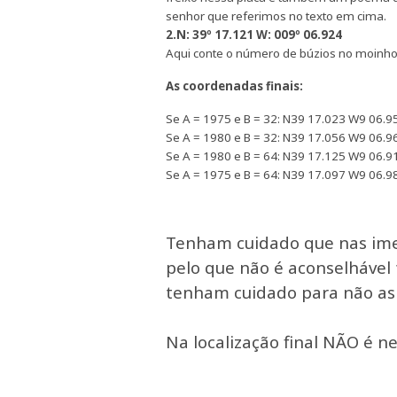
senhor que referimos no texto em cima.
2.
N: 39º 17.121 W: 009º 06.924
Aqui conte o número de búzios no moinho.
As coordenadas finais:
Se A = 1975 e B = 32: N39 17.023 W9 06.9
Se A = 1980 e B = 32: N39 17.056 W9 06.9
Se A = 1980 e B = 64: N39 17.125 W9 06.9
Se A = 1975 e B = 64: N39 17.097 W9 06.9
Tenham cuidado que nas imed
pelo que não é aconselhável 
tenham cuidado para não as 
Na localização final NÃO é ne