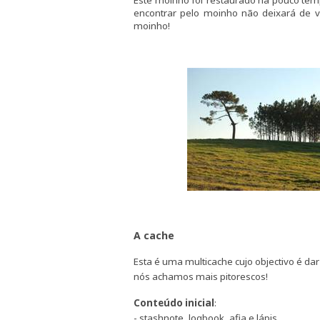
Este moinho foi
restaurado há pouco tem
encontrar pelo moinho não deixará de 
moinho!
A cache
Esta é uma multicache cujo objectivo é dar
nós achamos mais pitorescos!
Conteúdo inicial
:
- stashnote, logbook, afia e lápis