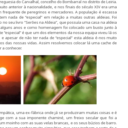
eguesia do Carvalhal, concelho do Bombarral no distrito de Leiria.
uito anterior à nacionalidade, e nos finais do século XIV era uma
 frequente de peregrinos e mercadores. A população é escassa
tem nada de “especial” em relação a muitas outras aldeias. Foi
do no seu livro “Serões na Aldeia”, que possuía uma casa na aldeia
á alguns anos e como homenagem foi colocado um busto junto à
e “especial” é que um dos elementos da nossa equipa viveu lá os
 e apesar de não ter nada de “especial” esta aldeia é-nos muito
os das nossas vidas. Assim resolvemos colocar lá uma cache de
 a conhecer.
pática, uma ex-fábrica onde já se produziram muitas coisas e é
nge com a sua imponente chaminé, um freixo secular que foi a
um moinho com as suas velas brancas, e os seus búzios de barro.