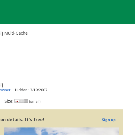
l] Multi-Cache
l]
 owner
Hidden : 3/19/2007
Size:
(small)
n details. It's free!
Sign up