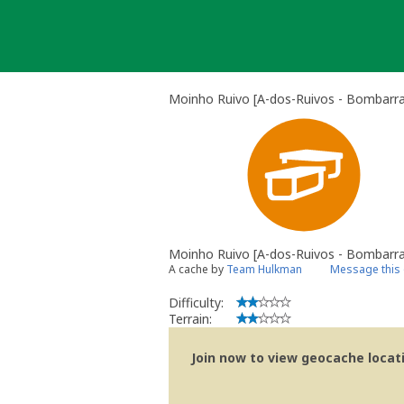
Skip
to
content
Moinho Ruivo [A-dos-Ruivos - Bombarra
Moinho Ruivo [A-dos-Ruivos - Bombarra
A cache by
Team Hulkman
Message this
Difficulty:
Terrain:
Join now to view geocache locatio