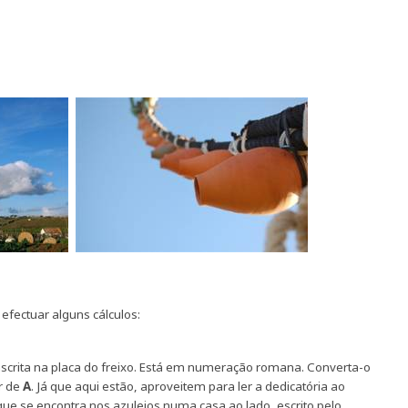
efectuar alguns cálculos:
nscrita na placa do freixo. Está em numeração romana. Converta-o
r de
A
. Já que aqui estão, aproveitem para ler a dedicatória ao
e se encontra nos azulejos numa casa ao lado, escrito pelo