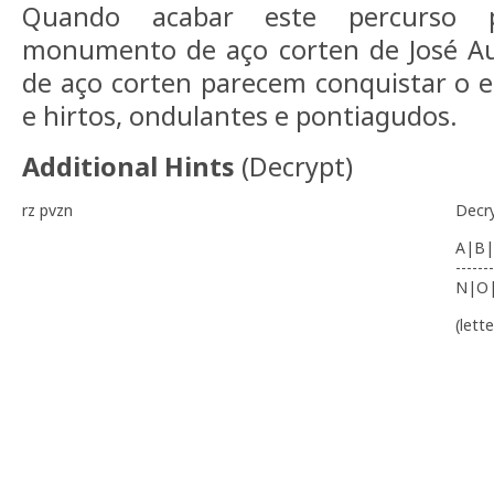
Quando acabar este percurso 
monumento de aço corten de José Aur
de aço corten parecem conquistar o es
e hirtos, ondulantes e pontiagudos.
Additional Hints
(
Decrypt
)
rz pvzn
Decr
A|B|
-------
N|O
(lett