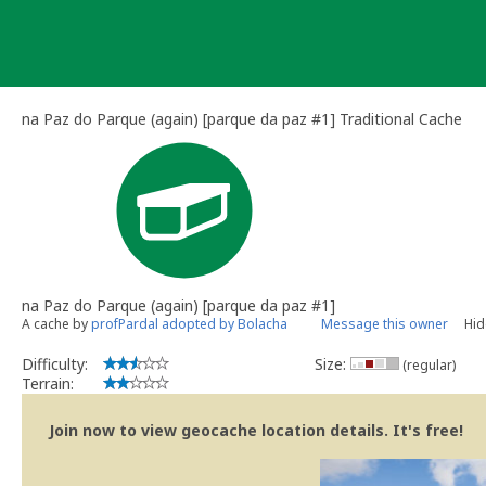
Skip
to
content
na Paz do Parque (again) [parque da paz #1] Traditional Cache
na Paz do Parque (again) [parque da paz #1]
A cache by
profPardal adopted by Bolacha
Message this owner
Hid
Difficulty:
Size:
(regular)
Terrain:
Join now to view geocache location details. It's free!