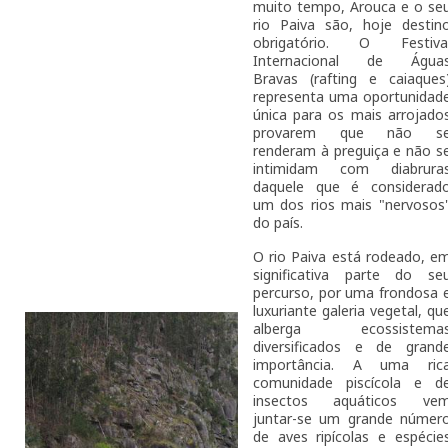
muito tempo, Arouca e o se
rio Paiva são, hoje destin
obrigatório. O Festiva
Internacional de Água
Bravas (rafting e caiaques
representa uma oportunidad
única para os mais arrojado
provarem que não s
renderam à preguiça e não s
intimidam com diabrura
daquele que é considerad
um dos rios mais "nervosos
do país.
O rio Paiva está rodeado, e
significativa parte do se
percurso, por uma frondosa 
luxuriante galeria vegetal, qu
alberga ecossistema
diversificados e de grand
importância. A uma ric
comunidade piscícola e d
insectos aquáticos ve
juntar-se um grande númer
de aves ripícolas e espécie