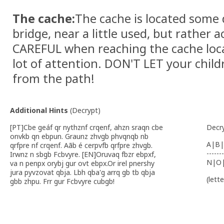
The cache:
The cache is located some 
bridge, near a little used, but rather a
CAREFUL when reaching the cache loca
lot of attention. DON'T LET your chi
from the path!
Additional Hints
(
Decrypt
)
[PT]Cbe geáf qr nythznf crqenf, ahzn sraqn cbe
Decr
onvkb qn ebpun. Graunz zhvgb phvqnqb nb
A|B|
qrfpre nf crqenf. Aãb é cerpvfb qrfpre zhvgb.
-------
Irwnz n sbgb Fcbvyre. [EN]Oruvaq fbzr ebpxf,
N|O
va n penpx orybj gur ovt ebpx.Or irel pnershy
jura pyvzovat qbja. Lbh qba'g arrq gb tb qbja
(lett
gbb zhpu. Frr gur Fcbvyre cubgb!