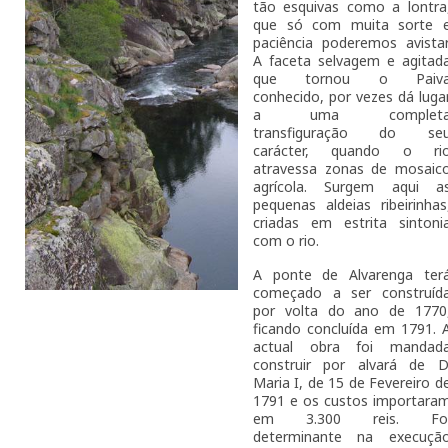
tão esquivas como a lontra
que só com muita sorte 
paciência poderemos avistar
A faceta selvagem e agitad
que tornou o Paiv
conhecido, por vezes dá luga
a uma complet
transfiguração do se
carácter, quando o ri
atravessa zonas de mosaic
agrícola. Surgem aqui a
pequenas aldeias ribeirinhas
criadas em estrita sintoni
com o rio.
A ponte de Alvarenga ter
começado a ser construíd
por volta do ano de 1770
ficando concluída em 1791. 
actual obra foi mandad
construir por alvará de D
Maria I, de 15 de Fevereiro d
1791 e os custos importara
em 3.300 reis. Fo
determinante na execuçã