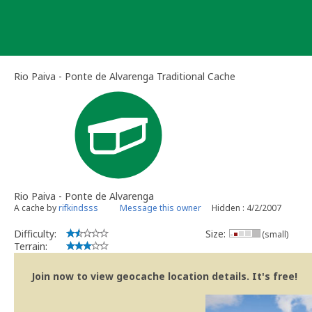
Skip
to
content
Rio Paiva - Ponte de Alvarenga Traditional Cache
Rio Paiva - Ponte de Alvarenga
A cache by
rifkindsss
Message this owner
Hidden : 4/2/2007
Difficulty:
Size:
(small)
Terrain:
Join now to view geocache location details. It's free!