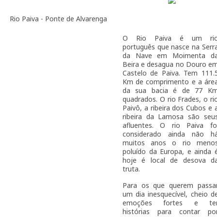
Rio Paiva - Ponte de Alvarenga
O Rio Paiva é um ri
português que nasce na Serr
da Nave em Moimenta d
Beira e desagua no Douro e
Castelo de Paiva. Tem 111.
Km de comprimento e a áre
da sua bacia é de 77 K
quadrados. O rio Frades, o ri
Paivô, a ribeira dos Cubos e 
ribeira da Lamosa são seu
afluentes. O rio Paiva fo
considerado ainda não h
muitos anos o rio meno
poluído da Europa, e ainda 
hoje é local de desova d
truta.
Para os que querem passa
um dia inesquecível, cheio d
emoções fortes e te
histórias para contar po