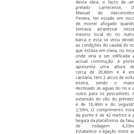
desta obra, o facto de u
prelado Lamecense, D
Manuel de Vasconcelo
Pereira, ter estado em risc
de morrer afogado quand
tentava atravessar ness
mesmo local do rio num
barca e esta se virou devid
as condições do caudal do ri
que estava em cheia, no loca
onde viria a ser edificada 
actual construção. A pont
apresenta uma altura d
cerca de 20,80m e é e
cantaria, tem 2 arcos de volt
inteira, sendo o maio
destinado ás aguas do rio e 
outro para os pescadores. 
extensão do vão do primeir
é de 16,40m e do segund
2,50m. O comprimento tota
da ponte é de 42 metros e 
largura da plataforma da faix
de rodagem 4,33m
Estabelece a ligação entre a