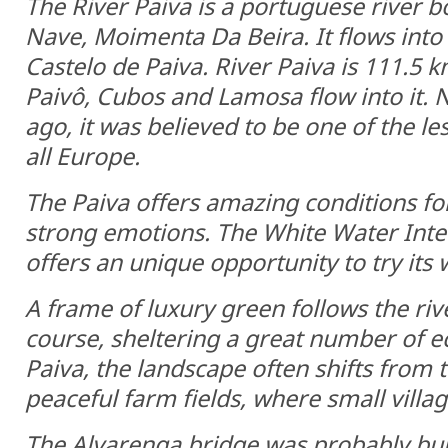
The River Paiva is a portuguese river b
Nave, Moimenta Da Beira. It flows into 
Castelo de Paiva. River Paiva is 111.5 k
Paivô, Cubos and Lamosa flow into it. 
ago, it was believed to be one of the les
all Europe.
The Paiva offers amazing conditions for
strong emotions. The White Water Inter
offers an unique opportunity to try its 
A frame of luxury green follows the riv
course, sheltering a great number of 
Paiva, the landscape often shifts from 
peaceful farm fields, where small villag
The Alvarenga bridge was probably bu