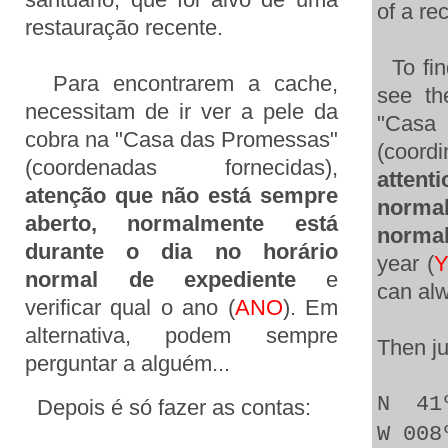
of a re
restauração recente.
To fin
Para encontrarem a cache,
see th
necessitam de ir ver a pele da
"Cas
cobra na "Casa das Promessas"
(coor
(coordenadas fornecidas),
attent
atenção que não está sempre
normal
aberto, normalmente está
normal
durante o dia no horário
year (
normal de expediente
e
can al
verificar qual o ano (
ANO
). Em
alternativa, podem sempre
Then ju
perguntar a alguém...
N 41
Depois é só fazer as contas:
W 008