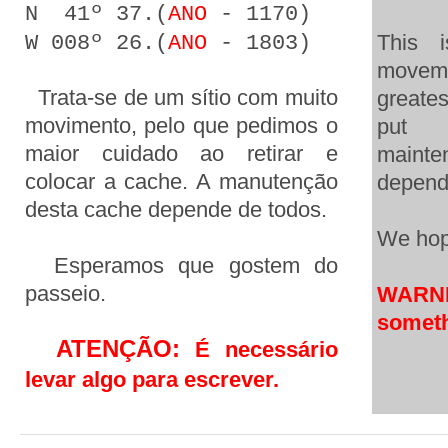
N 41º 37.(
ANO
- 1170)
This 
W 008º 26.(
ANO
- 1803)
moveme
Trata-se de um sítio com muito
greate
movimento, pelo que pedimos o
put 
maior cuidado ao retirar e
maint
colocar a cache. A manutenção
depend
desta cache depende de todos.
We hope
Esperamos que gostem do
passeio.
WARNI
someth
ATENÇÃO:
É necessário
levar algo para escrever.