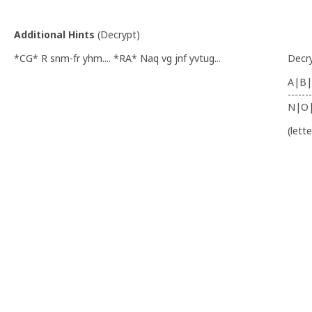
Additional Hints
(
Decrypt
)
*CG* R snm-fr yhm.... *RA* Naq vg jnf yvtug...
Decr
A|B|
-------
N|O
(lett