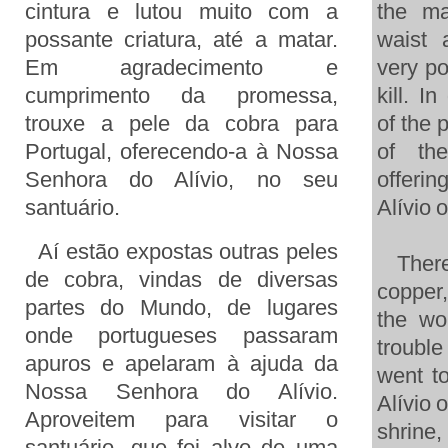
cintura e lutou muito com a
the ma
possante criatura, até a matar.
waist 
Em agradecimento e
very po
cumprimento da promessa,
kill. I
trouxe a pele da cobra para
of the 
Portugal, oferecendo-a à Nossa
of th
Senhora do Alívio, no seu
offerin
santuário.
Alívio
o
Aí estão expostas outras peles
There 
de cobra, vindas de diversas
copper
partes do Mundo, de lugares
the wo
onde portugueses passaram
troubl
apuros e apelaram à ajuda da
went to
Nossa Senhora do Alívio.
Alívio
o
Aproveitem para visitar o
shrine
santuário, que foi alvo de uma