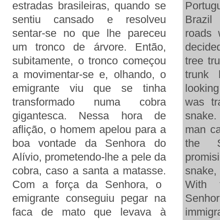
estradas brasileiras, quando se
Portugu
sentiu cansado e resolveu
Brazil
sentar-se no que lhe pareceu
roads 
um tronco de árvore. Então,
decide
subitamente, o tronco começou
tree tr
a movimentar-se e, olhando, o
trunk
emigrante viu que se tinha
looking
transformado numa cobra
was tr
gigantesca. Nessa hora de
snake. 
aflição, o homem apelou para a
man cal
boa vontade da Senhora do
the
Alívio, prometendo-lhe a pele da
promis
cobra, caso a santa a matasse.
snake,
Com a força da Senhora, o
With 
emigrante conseguiu pegar na
Senho
faca de mato que levava à
immigr