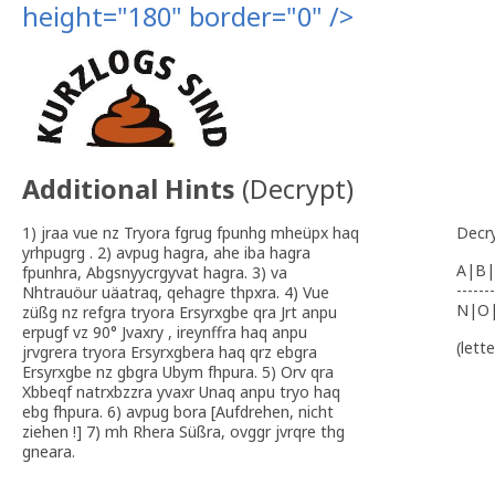
height="180" border="0" />
Additional Hints
(
Decrypt
)
1) jraa vue nz Tryora fgrug fpunhg mheüpx haq
Decr
yrhpugrg . 2) avpug hagra, ahe iba hagra
A|B|
fpunhra, Abgsnyycrgyvat hagra. 3) va
-------
Nhtrauöur uäatraq, qehagre thpxra. 4) Vue
N|O
züßg nz refgra tryora Ersyrxgbe qra Jrt anpu
erpugf vz 90° Jvaxry , ireynffra haq anpu
(lett
jrvgrera tryora Ersyrxgbera haq qrz ebgra
Ersyrxgbe nz gbgra Ubym fhpura. 5) Orv qra
Xbbeqf natrxbzzra yvaxr Unaq anpu tryo haq
ebg fhpura. 6) avpug bora [Aufdrehen, nicht
ziehen !] 7) mh Rhera Süßra, ovggr jvrqre thg
gneara.