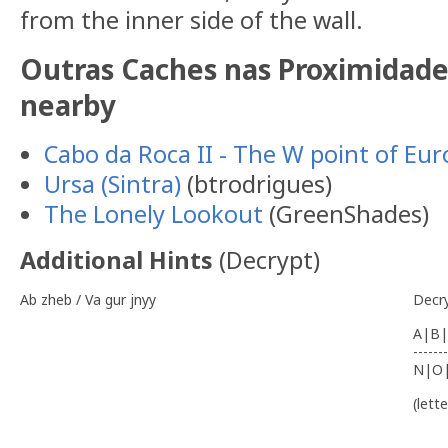
from the inner side of the wall.
Outras Caches nas Proximidade
nearby
Cabo da Roca II - The W point of Eu
Ursa (Sintra)
(btrodrigues)
The Lonely Lookout
(GreenShades)
Additional Hints
(
Decrypt
)
Ab zheb / Va gur jnyy
Decr
A|B|
-------
N|O
(lett