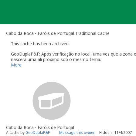
Skip
to
content
Cabo da Roca - Faróis de Portugal Traditional Cache
This cache has been archived.
GeoDuplaP&F: Após verificação no local, uma vez que a zona es
nascerá uma ali próximo sob o mesmo tema.
More
Cabo da Roca - Faróis de Portugal
A cache by
GeoDuplaP&F
Message this owner
Hidden : 11/4/2007