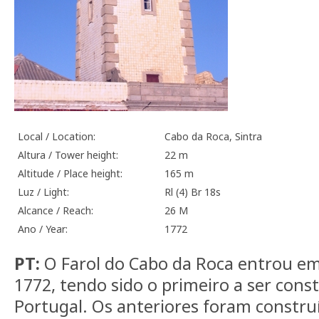
Local / Location:
Cabo da Roca, Sintra
Altura / Tower height:
22 m
Altitude / Place height:
165 m
Luz / Light:
Rl (4) Br 18s
Alcance / Reach:
26 M
Ano / Year:
1772
PT:
O Farol do Cabo da Roca entrou 
1772, tendo sido o primeiro a ser const
Portugal. Os anteriores foram construí