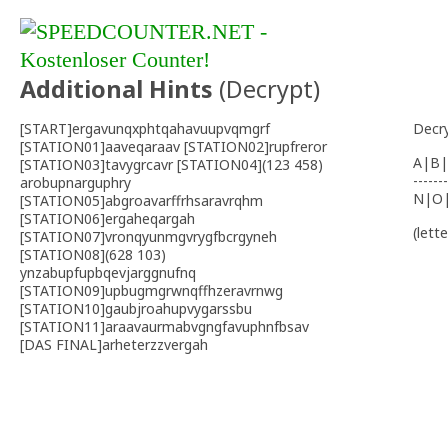
Additional Hints
(
Decrypt
)
[START]ergavunqxphtqahavuupvqmgrf
Decr
[STATION01]aaveqaraav [STATION02]rupfreror
A|B|
[STATION03]tavygrcavr [STATION04](123 458)
-------
arobupnarguphry
N|O
[STATION05]abgroavarffrhsaravrqhm
[STATION06]ergaheqargah
(lett
[STATION07]vronqyunmgvrygfbcrgyneh
[STATION08](628 103)
ynzabupfupbqevjarggnufnq
[STATION09]upbugmgrwnqffhzeravrnwg
[STATION10]gaubjroahupvygarssbu
[STATION11]araavaurmabvgngfavuphnfbsav
[DAS FINAL]arheterzzvergah