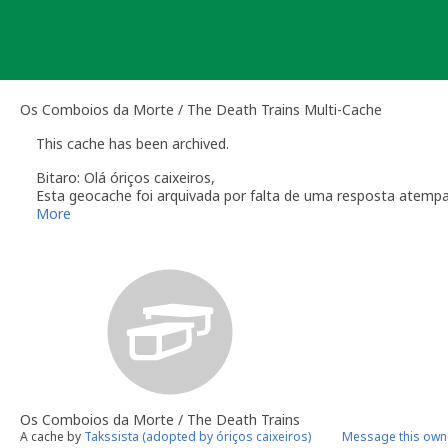
Skip
to
content
Os Comboios da Morte / The Death Trains Multi-Cache
This cache has been archived.
Bitaro: Olá óriços caixeiros,
Esta geocache foi arquivada por falta de uma resposta atemp
Relembro a secção das
Linhas de Orientação
que regulam a m
More
O dono da geocache é responsável por visitas à localização
Você é responsável por visitas ocasionais à sua geocach
quando alguém reporta um problema com a geocache (desap
"Precisa de Manutenção". Desactive temporariamente a s
geocache até que tenha resolvido o problema. É-lhe conc
do qual deverá verificar o estado da sua geocache. Se a 
temporariamente desactivada por um longo período de t
Se no local existe algum recipiente por favor recolha-o a 
Uma vez que se trata de um caso de falta de manutenção a s
Os Comboios da Morte / The Death Trains
conta este arquivamento por falta de manutenção.
A cache by
Takssista (adopted by óriços caixeiros)
Message this own