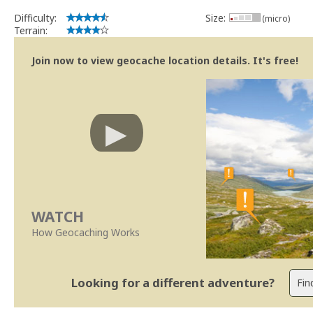
Se no local existe algum container, por favor recolha-o a fim de 
Difficulty:
Size:
(micro)
Obrigado
Terrain:
[b] btreviewer [/b]
Geocaching.com Volunteer Cache Reviewer
Join now to view geocache location details. It's free!
[url=http://support.groundspeak.com/index.php?pg=kb.page&id=77]
WATCH
How Geocaching Works
Looking for a different adventure?