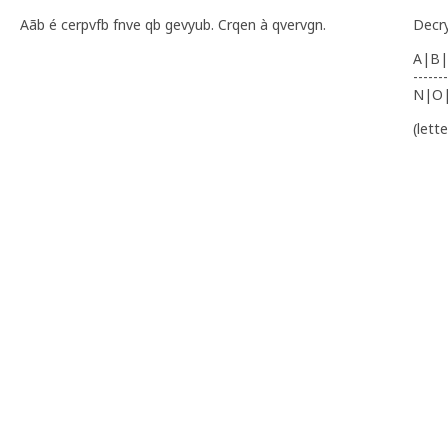
Aãb é cerpvfb fnve qb gevyub. Crqen à qvervgn.
Decr
A|B|
-------
N|O
(lett