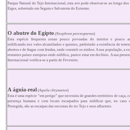
Parque Natural do Tejo Internacional, esta ave pode observar-se ao longo dos 
Erges, sobretudo em Segura e Salvaterra do Extremo.
O abutre do Egipto
(
Neophron percnopterus
)
Esta espécie frequenta zonas pouco povoadas do interior e pouco arb
nidificando nos vales alcantilados e quentes, preferindo a existência de terre
abertos e de fragas com fendas, onde constrói os ninhos. A sua população, a 
restantes países europeus onde nidifica, parece estar em declínio. A sua prese
Internacional verifica-se a partir de Fevereiro.
A águia-real
(
Aquila chrysaetos
)
Esta é uma espécie “em perigo” que necessita de grandes territórios de caça, 
presença humana e com locais escarpados para nidificar que, no caso 
Protegida, são as escarpas das encostas do rio Tejo e seus afluentes.