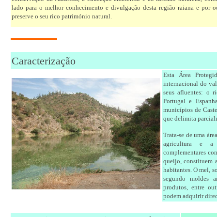
lado para o melhor conhecimento e divulgação desta região raiana e por o
preserve o seu rico património natural.
Caracterização
Esta Área Protegi
internacional do val
seus afluentes: o r
Portugal e Espanha
municípios de Caste
que delimita parcia
Trata-se de uma áre
agricultura e a 
complementares como 
queijo, constituem 
habitantes. O mel, 
segundo moldes ar
produtos, entre ou
podem adquirir dire