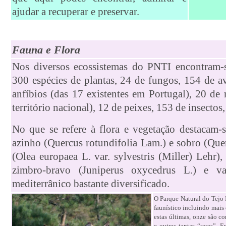
ajudar a recuperar e preservar.
Fauna e Flora
Nos diversos ecossistemas do PNTI encontram-se
300 espécies de plantas, 24 de fungos, 154 de a
anfíbios (das 17 existentes em Portugal), 20 de 
território nacional), 12 de peixes, 153 de insectos,
No que se refere à flora e vegetação destacam-
azinho (Quercus rotundifolia Lam.) e sobro (Quer
(Olea europaea L. var. sylvestris (Miller) Lehr)
zimbro-bravo (Juniperus oxycedrus L.) e v
mediterrânico bastante diversificado.
O Parque Natural do Tejo 
faunístico incluindo mais
estas últimas, onze são c
e outras tantas “raras”. 