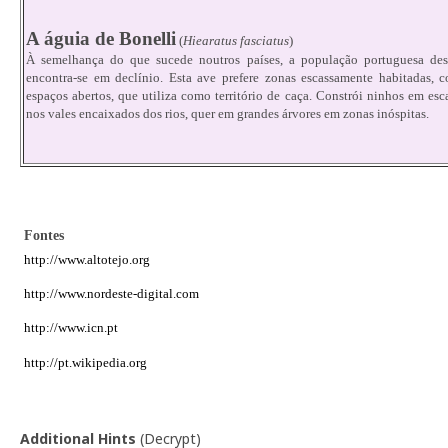
A águia de Bonelli
(
Hiearatus fasciatus
)
À semelhança do que sucede noutros países, a população portuguesa des
encontra-se em declínio. Esta ave prefere zonas escassamente habitadas, 
espaços abertos, que utiliza como território de caça. Constrói ninhos em esc
nos vales encaixados dos rios, quer em grandes árvores em zonas inóspitas.
Fontes
http://www.altotejo.org
http://www.nordeste-digital.com
http://www.icn.pt
http://pt.wikipedia.org
Additional Hints
(
Decrypt
)