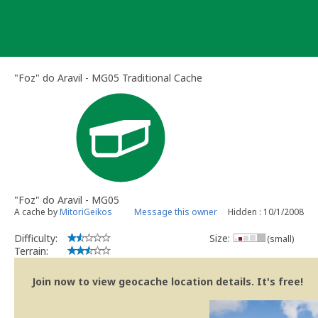
Skip
to
content
"Foz" do Aravil - MG05 Traditional Cache
"Foz" do Aravil - MG05
A cache by
MitoriGeikos
Message this owner
Hidden : 10/1/2008
Difficulty:
Size:
(small)
Terrain:
Join now to view geocache location details. It's free!