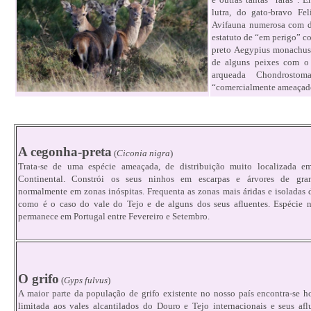
lutra, do gato-bravo Fel
Avifauna numerosa com de
estatuto de “em perigo” c
preto Aegypius monachus 
de alguns peixes com o 
arqueada Chondrost
“comercialmente ameaçado
A cegonha-preta
(
Ciconia nigra
)
Trata-se de uma espécie ameaçada, de distribuição muito localizada e
Continental. Constrói os seus ninhos em escarpas e árvores de gran
normalmente em zonas inóspitas. Frequenta as zonas mais áridas e isoladas d
como é o caso do vale do Tejo e de alguns dos seus afluentes. Espécie ni
permanece em Portugal entre Fevereiro e Setembro.
O grifo
(
Gyps fulvus
)
A maior parte da população de grifo existente no nosso país encontra-se h
limitada aos vales alcantilados do Douro e Tejo internacionais e seus afl