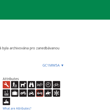
erá byla archivována pro zanedbávanou
GC1MW5A
▼
Attributes
What are Attributes?