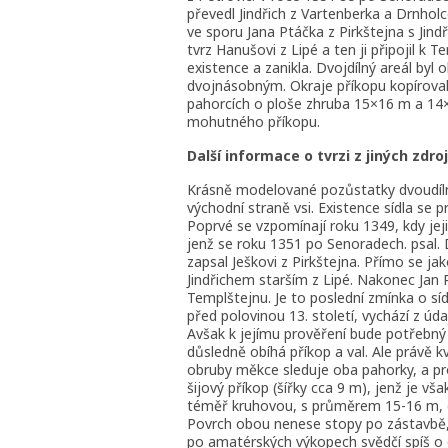
převedl Jindřich z Vartenberka a Drnholce 
ve sporu Jana Ptáčka z Pirkštejna s Jin
tvrz Hanušovi z Lipé a ten ji připojil k
existence a zanikla. Dvojdílný areál by
dvojnásobným. Okraje příkopu kopíroval 
pahorcích o ploše zhruba 15×16 m a 14
mohutného příkopu.
Další informace o tvrzi z jiných zdroj
Krásně modelované pozůstatky dvoudíl
východní straně vsi. Existence sídla se 
Poprvé se vzpomínají roku 1349, kdy jejic
jenž se roku 1351 po Senoradech. psal. D
zapsal Ješkovi z Pirkštejna. Přímo se ja
Jindřichem starším z Lipé. Nakonec Jan 
Templštejnu. Je to poslední zmínka o sídl
před polovinou 13. století, vychází z úd
Avšak k jejímu prověření bude potřebný
důsledně obíhá příkop a val. Ale právě k
obruby měkce sleduje oba pahorky, a pr
šijový příkop (šířky cca 9 m), jenž je v
téměř kruhovou, s průměrem 15-16 m, d
Povrch obou nenese stopy po zástavbě, 
po amatérských výkopech svědčí spíš o