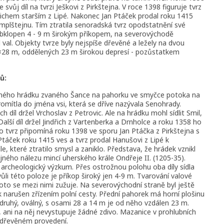
svůj díl na tvrzi Ješkovi z Pirkštejna. V roce 1398 figuruje tvrz
dřichem starším z Lipé. Nakonec Jan Ptáček prodal roku 1415
 Templštejnu. Tím ztratila senoradská tvrz opodstatnění své
l obklopen 4 - 9 m širokým příkopem, na severovýchodě
val. Objekty tvrze byly nejspíše dřevěné a ležely na dvou
×28 m, oddělených 23 m širokou depresí - pozůstatkem
ů:
ného hrádku zvaného Šance na pahorku ve smyčce potoka na
promítla do jména vsi, která se dříve nazývala Senohrady.
h díl držel Vrchoslav z Petrovic. Ale na hrádku mohl sídlit Smil,
alší díl držel Jindřich z Vartenberka a Drnholce a roku 1358 ho
ko tvrz připomíná roku 1398 ve sporu Jan Ptáčka z Pirkštejna s
Ptáček roku 1415 ves a tvrz prodal Hanušovi z Lipé k
e, které ztratilo smysl a zaniklo. Představa, že hrádek vznikl
ajného nálezu mincí uherského krále Ondřeje II. (1205-35).
 archeologický výzkum. Přes ostrožnou polohu oba díly sídla
vůli této poloze je příkop široký jen 4-9 m. Tvarování valové
oto se mezi nimi zužuje. Na severovýchodní straně byl ještě
šak narušen zřízením polní cesty. Přední pahorek má horní plošinu
ruhý, oválný, s osami 28 a 14 m je od něho vzdálen 23 m.
ani na něj nevystupuje žádné zdivo. Mazanice v prohlubních
 dřevěném provedení.