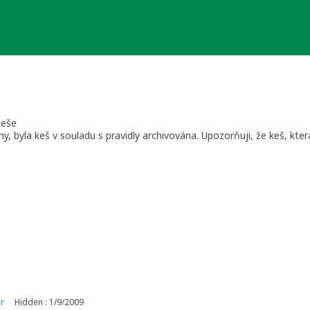
keše
y, byla keš v souladu s pravidly archivována. Upozorňuji, že keš, kt
především kraje Jihomoravský, Zlínský)
r
Hidden : 1/9/2009