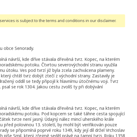
ervices is subject to the terms and conditions
in our disclaimer
.
 u obce Senorady.
ná návrší, kde dříve stávala dřevěná tvrz. Kopec, na kterém
 Senoradskému potoku. Čtvrtou severovýchodní stranu využila
u útoku. Ves pod tvrzí již byla zcela zachvácena plameny.
terý chtěl tvrz dobýt ztečí z východní strany. Zastavily je
ažený oddíl se tedy připojil k hlavnímu útočnému voji. Tvrz
 psal se rok 1304. Jakou cestu zvolíš ty při dobývání
ná návrší, kde dříve stávala dřevěná tvrz. Kopec, na kterém
 Senoradskému potoku. Pod kopcem se také táhne cesta spojující
átek tvrze není jasný. Údajný nález mincí uherského krále
iku před polovinou 13. století, by mohl být verifikován pouze
y se připomíná poprvé roku 1349, kdy její díl držel Vrchoslav
h píše Smil, který zřejmě seděl právě na tamní tvrzi. Roku 1358