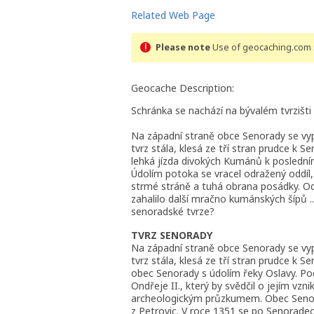
Related Web Page
Please note
Use of geocaching.com s
Geocache Description:
Schránka se nachází na bývalém tvrzišti
Na západní straně obce Senorady se vypí
tvrz stála, klesá ze tří stran prudce k
lehká jízda divokých Kumánů k posledním
Údolím potoka se vracel odražený oddíl, k
strmé stráně a tuhá obrana posádky. Odr
zahalilo další mračno kumánských šípů ...
senoradské tvrze?
TVRZ SENORADY
Na západní straně obce Senorady se vypí
tvrz stála, klesá ze tří stran prudce k
obec Senorady s údolím řeky Oslavy. Poč
Ondřeje II., který by svědčil o jejím vzn
archeologickým průzkumem. Obec Senorad
z Petrovic. V roce 1351 se po Senoradec