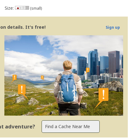
Size:
(small)
n details. It's free!
Sign up
ent adventure?