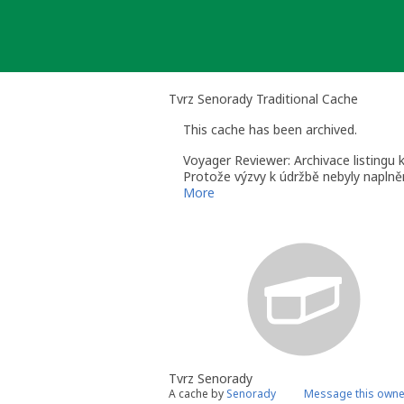
Skip
to
content
Tvrz Senorady Traditional Cache
This cache has been archived.
Voyager Reviewer: Archivace listingu 
Protože výzvy k údržbě nebyly naplněn
údržbu, již nelze odarchivovat.
More
Voyager Reviewer - reviewer pro ČR, (
Tvrz Senorady
A cache by
Senorady
Message this owne